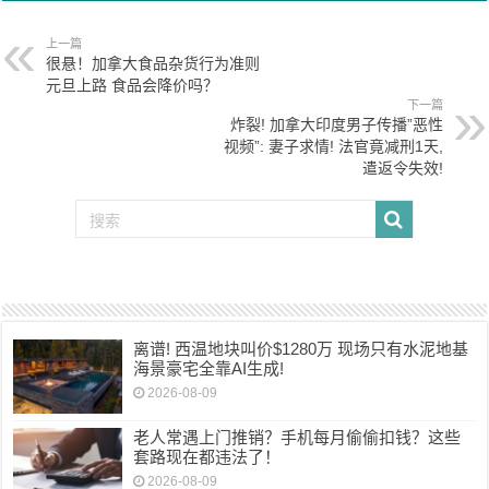
上一篇
很悬！加拿大食品杂货行为准则
元旦上路 食品会降价吗？
下一篇
炸裂! 加拿大印度男子传播”恶性
视频”: 妻子求情! 法官竟减刑1天,
遣返令失效!
离谱! 西温地块叫价$1280万 现场只有水泥地基
海景豪宅全靠AI生成!
2026-08-09
老人常遇上门推销？手机每月偷偷扣钱？这些
套路现在都违法了！
2026-08-09