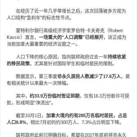
在经历了近一年几乎零增长之后，这次回落被多方视为
人口结构“急刹车”的标志性节点。
蒙特利尔银行高级经济学家罗伯特·卡夫奇克（Robert
Kavcic）直言，
一场重大的“人口调整”已经展开
，这正成为
当前加拿大最重要的经济议题之一。
人口下降的核心原因，指向联邦政府过去一年
持续收紧
的移民政策
，尤其是针对国际学生和临时居民的限制。
数据显示，第三季度
非永久居民人数减少了17.6万人
，是
有相关统计以来最大一次降幅。
其中，
约33.9万份临时签证到期
，仅有16.3万份新许可获
批，形成明显“净流出”。
截至10月1日，
加拿大境内约有285万名临时居民，占总
人口6.8%
，相比7月初的约300万人、7.3%占比明显下降。
联邦政府此前已明确目标，希望在2027年底前将非永久