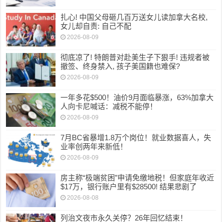
扎心! 中国父母砸几百万送女儿读加拿大名校,
女儿却自责: 自己不配
2026-08-09
彻底凉了! 特朗普对赴美生子下狠手! 违规者被
撤签、终身禁入, 孩子美国籍也难保?
2026-08-09
一年多花$500！油价9月面临暴涨，63%加拿大
人向卡尼喊话：减税不能停！
2026-08-09
7月BC省暴增1.8万个岗位！就业数据喜人，失
业率创两年来新低！
2026-08-09
房主称“极端贫困”申请免缴地税！但家庭年收近
$17万，银行账户里有$28500! 结果悲剧了
2026-08-08
列治文夜市永久关停？26年回忆结束！