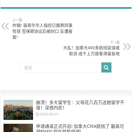
上一篇
炸锅! 温哥华华人指控已婚男同事
性侵 签保密协议后被封口 反遭报
复!
下一篇
大乱！加拿大400多航班延误或
取消 成千上万旅客滞留各地
崩溃！多大留学生：父母花几百万送她留学不
值！深感内疚！
2026-08-07
申请通道正式开启! 加拿大CRA赔钱了 最高可
领$5000 现在就能申领!