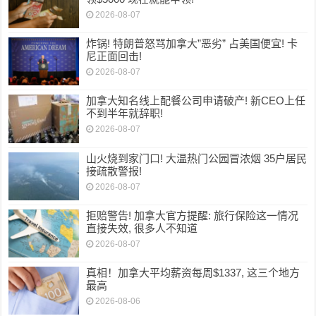
2026-08-07
炸锅! 特朗普怒骂加拿大”恶劣” 占美国便宜! 卡
尼正面回击!
2026-08-07
加拿大知名线上配餐公司申请破产! 新CEO上任
不到半年就辞职!
2026-08-07
山火烧到家门口! 大温热门公园冒浓烟 35户居民
接疏散警报!
2026-08-07
拒赔警告! 加拿大官方提醒: 旅行保险这一情况
直接失效, 很多人不知道
2026-08-07
真相！加拿大平均薪资每周$1337, 这三个地方
最高
2026-08-06