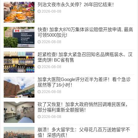
列治文夜市永久关停？26年回忆结束！
2026-08-08
快查! 加拿大870万集体诉讼赔偿开放申请, 最高
可领5000加元!
2026-08-08
赶紧检查! 加拿大紧急召回知名品牌瓶装水、汉
堡肉饼! BC省有售
2026-08-08
加拿大医院Google评分近半为差评！看个急诊
居然等了16小时！
2026-08-08
砍了又恢复！加拿大政府悄然回调难民医保，
部分福利重新全额报销！
2026-08-08
崩溃！多大留学生：父母花几百万送她留学不
值！深感内疚！