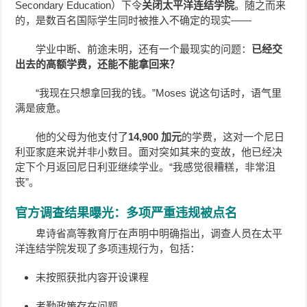
Secondary Education）下令
关闭太平洋连结学院
。随之而来
的，是数百名国际学生同时被推入不确定的现实——
学业中断、前途未明，还有一个最现实的问题：
已经交
出去的高额学费，还能不能拿回来？
“我现在只想拿回我的钱。”Moses 说这句话时，语气里
满是疲惫。
他的父母为他支付了
14,900 加元
的学费，这对一个尼日
利亚家庭来说并非小数目。面对突如其来的变故，他已经决
定下个月返回尼日利亚继续学业。
“我感觉很糟糕，非常沮
丧”。
官方调查结果曝光：多项严重违规被点名
卑诗省高等教育厅在声明中明确指出，调查人员在太平
洋连结学院发现了多项违规行为，包括：
未按照获批内容开设课程
考勤政策存在问题