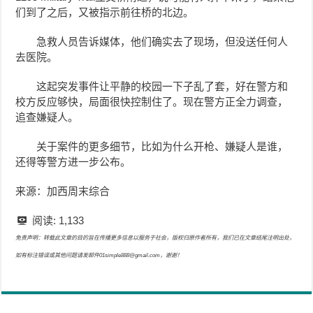
们到了之后，又被指示前往桥的北边。
急救人员告诉媒体，他们确实去了现场，但没送任何人
去医院。
这起突发事件让平静的校园一下子乱了套，好在警方和
校方反应够快，局面很快控制住了。现在警方正全力调查，
追查嫌疑人。
关于案件的更多细节，比如为什么开枪、嫌疑人是谁，
还得等警方进一步公布。
来源：加西周末综合
阅读:
1,133
免责声明：转载此文章的目的旨在传播更多信息以服务于社会，版权归原作者所有，我们已在文章结尾注明出处，
如有标注错误或其他问题请发邮件01simple888@gmail.com，谢谢！