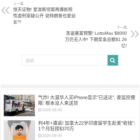
上一篇
惊天证物! 爱泼斯坦案再爆新照
性虐刑室疑公开 说特朗普也爱幼
女?!
下一篇
圣诞暴富预警! LottoMax $8000
万仍无人中! 下期奖金总额$1.26
亿!
气炸! 大温华人买iPhone显示”已送达”, 查监控傻
眼: 根本没人来送货
2026-08-05
判4年+遣返! 加拿大22岁印度留学生赴美”收钱”:
1个月狂捞$370万
2026-08-05