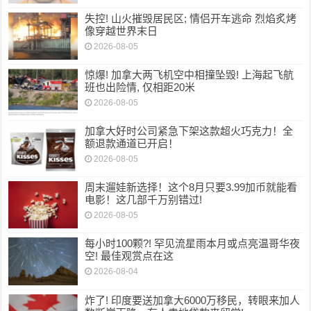
失控! 山火摧毁居民区; 情侣开车逃命 烈焰炙烤
像穿越世界末日
2026-08-05
惊爆! 加拿大两飞机空中相撞坠毁! 上海起飞航
班也出险情, 仅相距20米
2026-08-05
加拿大好时公司紧急下架这款超火巧克力！全
额退款通道已开启！
2026-08-05
周末遛娃新选择！这个8月只要3.99加币就能看
电影！这几部千万别错过!
2026-08-05
每小时100颗?! 罕见流星雨本月或点亮温哥华夜
空! 最佳观赏点在这
2026-08-04
炸了! 印度要送加拿大6000万移民，转眼来加人