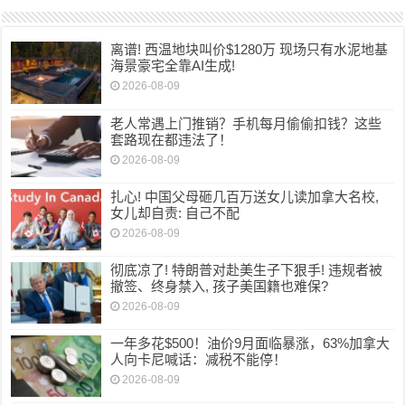
离谱! 西温地块叫价$1280万 现场只有水泥地基
海景豪宅全靠AI生成!
2026-08-09
老人常遇上门推销？手机每月偷偷扣钱？这些
套路现在都违法了！
2026-08-09
扎心! 中国父母砸几百万送女儿读加拿大名校,
女儿却自责: 自己不配
2026-08-09
彻底凉了! 特朗普对赴美生子下狠手! 违规者被
撤签、终身禁入, 孩子美国籍也难保?
2026-08-09
一年多花$500！油价9月面临暴涨，63%加拿大
人向卡尼喊话：减税不能停！
2026-08-09