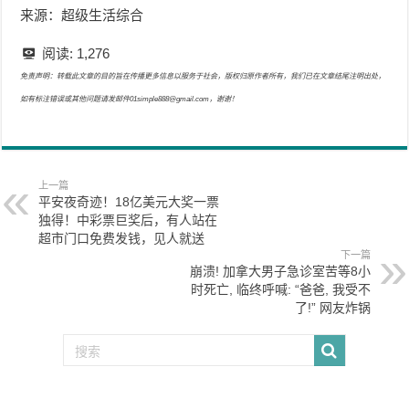
来源：超级生活综合
阅读:
1,276
免责声明：转载此文章的目的旨在传播更多信息以服务于社会，版权归原作者所有，我们已在文章结尾注明出处，
如有标注错误或其他问题请发邮件01simple888@gmail.com，谢谢！
上一篇
平安夜奇迹！18亿美元大奖一票
独得！中彩票巨奖后，有人站在
超市门口免费发钱，见人就送
下一篇
崩溃! 加拿大男子急诊室苦等8小
时死亡, 临终呼喊: “爸爸, 我受不
了!” 网友炸锅