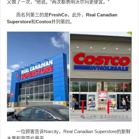
又做了一次，”他说。“两次都表明沃尔玛更便宜。”
而名列第三的是
FreshCo
，此外，
Real Canadian
Superstore
和
Costco
并列第四。
一位顾客告诉Narcity，Real Canadian Superstore的新鲜
水果和蔬菜价最平。