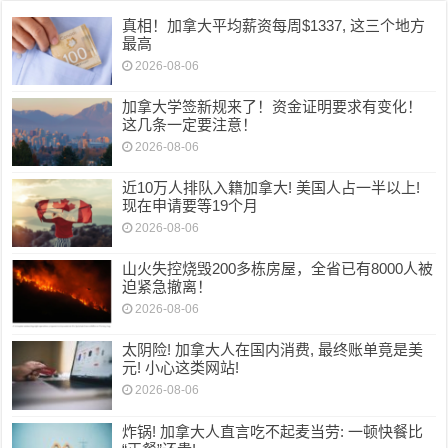
真相！加拿大平均薪资每周$1337, 这三个地方
最高
2026-08-06
加拿大学签新规来了！资金证明要求有变化！
这几条一定要注意！
2026-08-06
近10万人排队入籍加拿大! 美国人占一半以上!
现在申请要等19个月
2026-08-06
山火失控烧毁200多栋房屋，全省已有8000人被
迫紧急撤离！
2026-08-06
太阴险! 加拿大人在国内消费, 最终账单竟是美
元! 小心这类网站!
2026-08-06
炸锅! 加拿大人直言吃不起麦当劳: 一顿快餐比