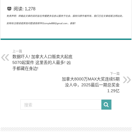
阅读:
1,278
免责声明：转载此文章的目的旨在传播更多信息以服务于社会，版权归原作者所有，我们已在文章结尾注明出处，
如有标注错误或其他问题请发邮件01simple888@gmail.com，谢谢！
上一篇
数据吓人! 加拿大人口贩卖大起底
5070起案件 这里丢的人最多! 凶
手都藏在身边!
下一篇
加拿大8000万MAX大奖连续5期
没人中，2025最后一期总奖金
1.29亿