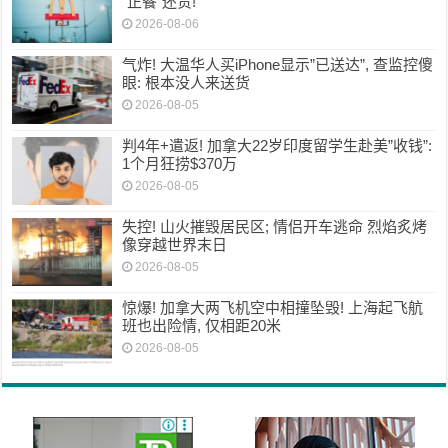
“正餐”还贵!
2026-08-06
气炸! 大温华人买iPhone显示”已送达”, 查监控傻
眼: 根本没人来送货
2026-08-05
判4年+遣返! 加拿大22岁印度留学生赴美”收钱”:
1个月狂捞$370万
2026-08-05
失控! 山火摧毁居民区; 情侣开车逃命 烈焰炙烤
像穿越世界末日
2026-08-05
惊爆! 加拿大两飞机空中相撞坠毁! 上海起飞航
班也出险情, 仅相距20米
2026-08-05