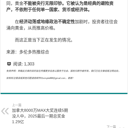
同，黄金
不能被央行无限印钞。它被认为是经典的
避险资
产，不依附于任何单一国家、货币或经济体。
在
经济动荡或地缘政治不确定性
加剧时，投资者往往会
涌向黄金，从而推高价格。
而这正是当下正在发生的情况。
来源：多伦多热推综合
阅读:
1,303
免责声明：转载此文章的目的旨在传播更多信息以服务于社会，版权归原作者所有，我们已在文章结尾注明出处，
如有标注错误或其他问题请发邮件01simple888@gmail.com，谢谢！
上一篇
加拿大8000万MAX大奖连续5期
没人中，2025最后一期总奖金
1.29亿
下一篇