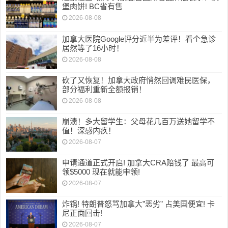
堡肉饼! BC省有售
2026-08-08
加拿大医院Google评分近半为差评！看个急诊
居然等了16小时！
2026-08-08
砍了又恢复！加拿大政府悄然回调难民医保，
部分福利重新全额报销！
2026-08-08
崩溃！多大留学生：父母花几百万送她留学不
值！深感内疚！
2026-08-07
申请通道正式开启! 加拿大CRA赔钱了 最高可
领$5000 现在就能申领!
2026-08-07
炸锅! 特朗普怒骂加拿大”恶劣” 占美国便宜! 卡
尼正面回击!
2026-08-07