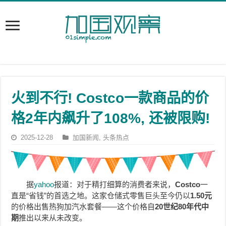
火到不行! Costco一款商品的价
格2年内飙升了108%, 还被限购!
2025-12-28
加国新闻
,
头条热点
据
yahoo
报道：对于精打细算的消费者来说，
Costco
一
直是“省钱”的首选之地。这家仓储式零售巨头至今仍以
1.50元
的价格出售热狗加汽水套餐——这个价格自
20世纪80年代中
期
推出以来从未改变。