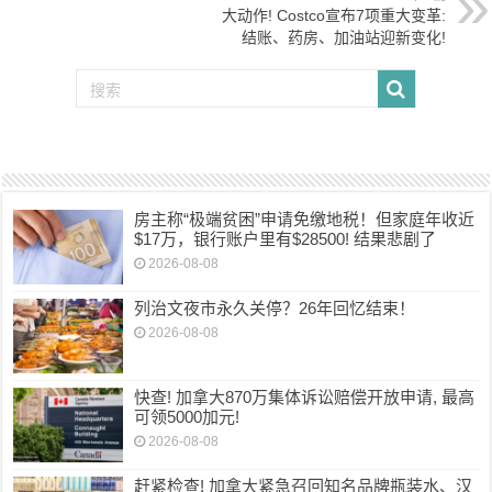
大动作! Costco宣布7项重大变革:
结账、药房、加油站迎新变化!
房主称“极端贫困”申请免缴地税！但家庭年收近
$17万，银行账户里有$28500! 结果悲剧了
2026-08-08
列治文夜市永久关停？26年回忆结束！
2026-08-08
快查! 加拿大870万集体诉讼赔偿开放申请, 最高
可领5000加元!
2026-08-08
赶紧检查! 加拿大紧急召回知名品牌瓶装水、汉