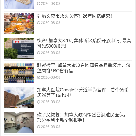
2026-08-08
列治文夜市永久关停？26年回忆结束！
2026-08-08
快查! 加拿大870万集体诉讼赔偿开放申请, 最高
可领5000加元!
2026-08-08
赶紧检查! 加拿大紧急召回知名品牌瓶装水、汉
堡肉饼! BC省有售
2026-08-08
加拿大医院Google评分近半为差评！看个急诊
居然等了16小时！
2026-08-08
砍了又恢复！加拿大政府悄然回调难民医保，
部分福利重新全额报销！
2026-08-08