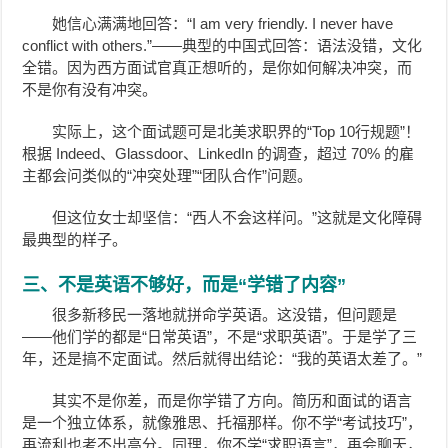
她信心满满地回答：“I am very friendly. I never have
conflict with others.”——典型的中国式回答：语法没错，文化
全错。因为西方面试官真正想听的，是你如何解决冲突，而
不是你有没有冲突。
实际上，这个面试题可是北美求职界的“Top 10行规题”！
根据 Indeed、Glassdoor、LinkedIn 的调查，超过 70% 的雇
主都会问类似的“冲突处理”“团队合作”问题。
但这位女士却坚信：“西人不会这样问。”这就是文化障碍
最典型的样子。
三、不是英语不够好，而是“学错了内容”
很多新移民一落地就拼命学英语。这没错，但问题是
——他们学的都是“日常英语”，不是“求职英语”。于是学了三
年，还是搞不定面试。然后就得出结论：“我的英语太差了。”
其实不是你差，而是你学错了方向。简历和面试的语言
是一个独立体系，就像雅思、托福那样。你不学“考试技巧”，
再流利也考不出高分。同理，你不学“求职语言”，再会聊天，