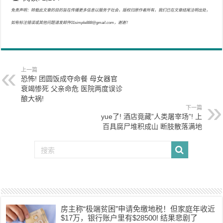
免责声明：转载此文章的目的旨在传播更多信息以服务于社会，版权归原作者所有，我们已在文章结尾注明出处，
如有标注错误或其他问题请发邮件01simple888@gmail.com，谢谢！
上一篇
恐怖! 团圆饭成夺命餐 母女器官
衰竭惨死 父亲命危 医院两度误诊
酿大祸!
下一篇
yue了! 酒店竟藏”人类屠宰场”! 上
百具腐尸堆积成山 断肢散落满地
房主称“极端贫困”申请免缴地税！但家庭年收近
$17万，银行账户里有$28500! 结果悲剧了