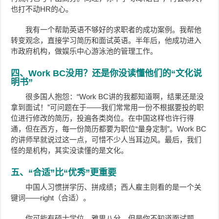
也打不动HR的心。
我有一个帮助英语不够好的求职者的成功案例。我帮他
转变观念，直接学习简历和面试英语。半年后，他成功进入
市政府机构，做娱乐中心游泳池的管理工作。
四、Work BC没用？还是你没读懂他们的“文化说
明书”
很多国人抱怨：“Work BC讲的我都知道啊，结果还是没
拿到面试！”可问题在于——我们常常用一份不根据要投的职
位进行修改的简历，投遍各类岗位。在中国这样也许行得
通，但在西方，每一份简历都要为职位“量身定制”。Work BC
的讲师早就说过这一点，可惜不少人当耳边风。最后，我们
怪的是机构，其实没读懂的是文化。
五、“合适”比“优秀”更重要
中国人习惯拼学历、拼成绩；西人雇主则看的是一个关
键词——right（合适）。
你可能有硕士学位、雅思八分，但是你不知道面试题