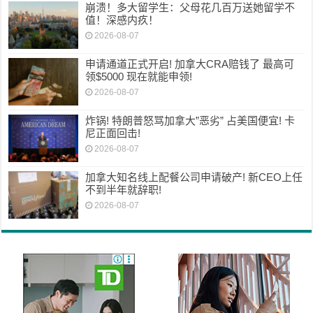
崩溃！多大留学生：父母花几百万送她留学不
值！深感内疚！
2026-08-07
申请通道正式开启! 加拿大CRA赔钱了 最高可
领$5000 现在就能申领!
2026-08-07
炸锅! 特朗普怒骂加拿大”恶劣” 占美国便宜! 卡
尼正面回击!
2026-08-07
加拿大知名线上配餐公司申请破产! 新CEO上任
不到半年就辞职!
2026-08-07