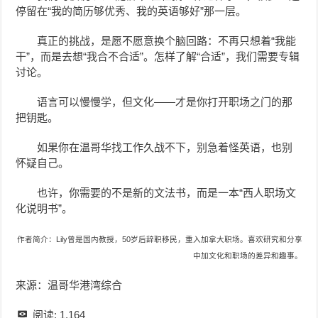
停留在“我的简历够优秀、我的英语够好”那一层。
真正的挑战，是愿不愿意换个脑回路：不再只想着“我能
干”，而是去想“我合不合适”。怎样了解“合适”，我们需要专辑
讨论。
语言可以慢慢学，但文化——才是你打开职场之门的那
把钥匙。
如果你在温哥华找工作久战不下，别急着怪英语，也别
怀疑自己。
也许，你需要的不是新的文法书，而是一本“西人职场文
化说明书”。
作者简介：Lily曾是国内教授，50岁后辞职移民，重入加拿大职场。喜欢研究和分享
中加文化和职场的差异和趣事。
来源：温哥华港湾综合
阅读:
1,164