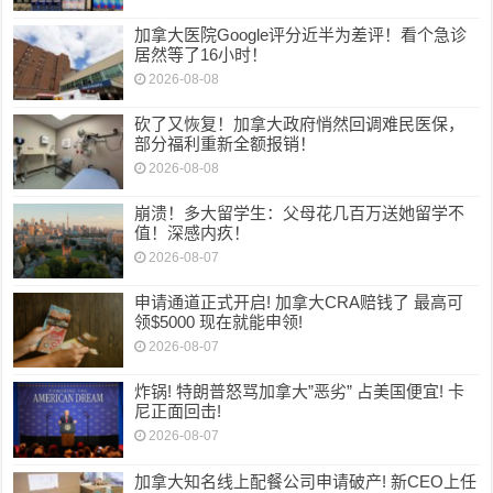
加拿大医院Google评分近半为差评！看个急诊
居然等了16小时！
2026-08-08
砍了又恢复！加拿大政府悄然回调难民医保，
部分福利重新全额报销！
2026-08-08
崩溃！多大留学生：父母花几百万送她留学不
值！深感内疚！
2026-08-07
申请通道正式开启! 加拿大CRA赔钱了 最高可
领$5000 现在就能申领!
2026-08-07
炸锅! 特朗普怒骂加拿大”恶劣” 占美国便宜! 卡
尼正面回击!
2026-08-07
加拿大知名线上配餐公司申请破产! 新CEO上任