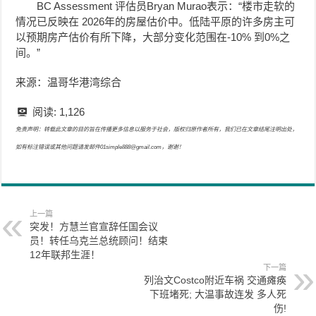
BC Assessment 评估员Bryan Murao表示：“楼市走软的
情况已反映在 2026年的房屋估价中。低陆平原的许多房主可
以预期房产估价有所下降，大部分变化范围在-10% 到0%之
间。”
来源：温哥华港湾综合
阅读:
1,126
免责声明：转载此文章的目的旨在传播更多信息以服务于社会，版权归原作者所有，我们已在文章结尾注明出处，
如有标注错误或其他问题请发邮件01simple888@gmail.com，谢谢！
上一篇
突发！方慧兰官宣辞任国会议
员！转任乌克兰总统顾问！结束
12年联邦生涯！
下一篇
列治文Costco附近车祸 交通瘫痪
下班堵死; 大温事故连发 多人死
伤!