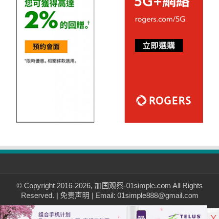
© Copyright 2016-2026, 加国观察-01simple.com All Rights
Reserved. |
免责声明
| Email: 01simple888@gmail.com
X