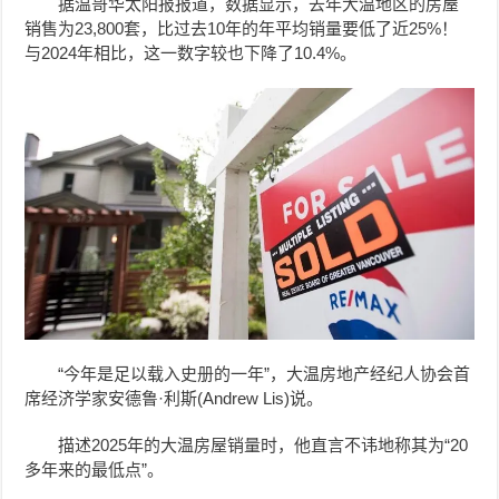
据温哥华太阳报报道，
数据显示，去年大温地区的房屋
销售为23,800套，比过去10年的年平均销量要低了近25%！
与2024年相比，
这一数字较
也下降了10.4%。
“今年是足以载入史册的一年”，
大温房地产经纪人协会
首
席经济学家安德鲁·利斯(Andrew Lis)说。
描述2025年的大温房屋销量时，他直言不讳地称其为“20
多年来的最低点”。