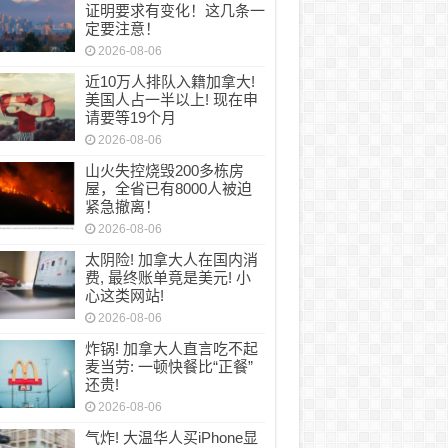
证明要求有变化！这几条一
定要注意！
2026-08-06
近10万人排队入籍加拿大!
美国人占一半以上! 现在申
请要等19个月
2026-08-06
山火失控烧毁200多栋房
屋，全省已有8000人被迫
紧急撤离！
2026-08-06
太阴险! 加拿大人在国内消
费, 最终账单竟是美元! 小
心这类网站!
2026-08-06
炸锅! 加拿大人直言吃不起
麦当劳: 一顿快餐比“正餐”
还贵!
2026-08-06
气炸! 大温华人买iPhone显