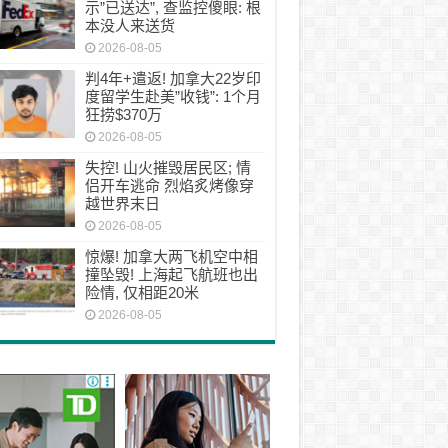
示”已送达”, 查监控傻眼: 根
本没人来送货
2026-08-05
判4年+遣返! 加拿大22岁印
度留学生赴美”收钱”: 1个月
狂捞$370万
2026-08-05
失控! 山火摧毁居民区; 情
侣开车逃命 烈焰炙烤像穿
越世界末日
2026-08-05
惊爆! 加拿大两飞机空中相
撞坠毁! 上海起飞航班也出
险情, 仅相距20米
2026-08-05