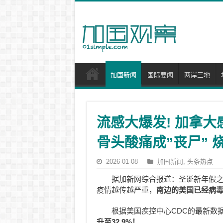
加国新闻
国际要闻
两岸三地
流感大爆发! 加拿大
骨头酸痛成”丧尸” 
2026-01-08
加国新闻
,
头条热点
据加新网综合报道：圣诞新年假
疫情越传越严重，
南边的美国已经病
根据美国疾控中心CDC的最新数据
升至32.9%！