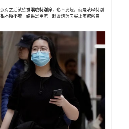
诞派对之后就感觉
喉咙特别痒
，也不发烧，就是咳嗽特别
上根本睡不着
，结果是甲流，赶紧跑药房买止咳糖浆自
。