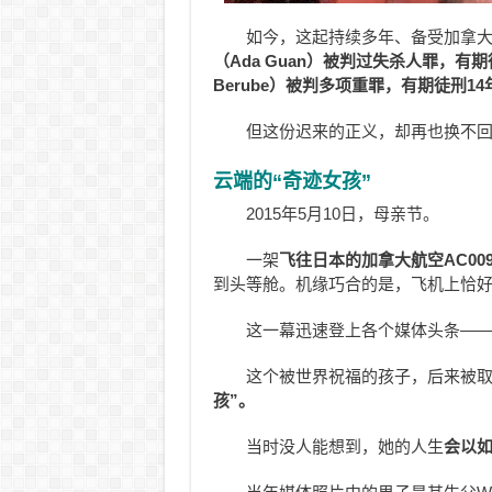
如今，这起持续多年、备受加拿
（Ada Guan）被判过失杀人罪，有期徒刑
Berube）被判多项重罪，有期徒刑14
但这份迟来的正义，却再也换不
云端的“奇迹女孩”
2015年5月10日，母亲节。
一架
飞往日本的加拿大航空AC00
到头等舱。机缘巧合的是，飞机上恰
这一幕迅速登上各个媒体头条—
这个被世界祝福的孩子，后来被取名
孩”。
当时没人能想到，她的人生
会以