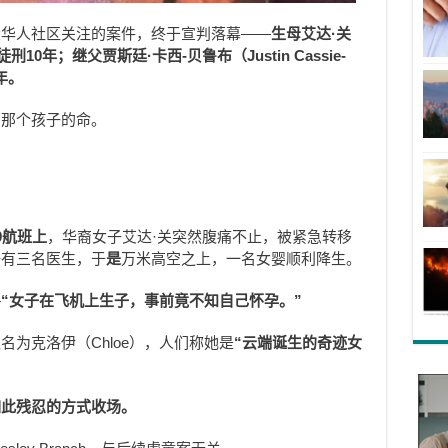
大华人社区关注的案件，终于宣判落幕——
生母艾达·关
10年；继父贾斯廷·卡西-贝鲁布（Justin Cassie-
年。
回那个孩子的命。
9航班上
，华裔女子艾达·关突然腹痛不止，被紧急转移
好有三名医生，于
是
万米高空之上，一名女婴顺利降生。
—
“女子在飞机上生子，事前竟不知自己怀孕。”
为克洛伊（Chloe），人们称她是
“云端诞生的奇迹女
如此残忍的方式收场。