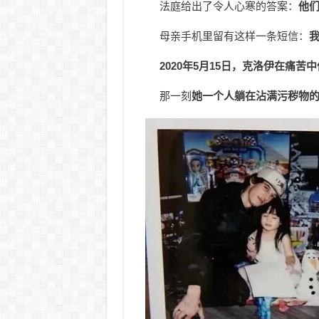
法庭给出了令人心寒的答案：
他
母亲手机里留有这样一条短信：
2020年5月15日，克洛伊在痛苦
那一刻
她一个人躺在沾满污秽物