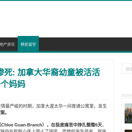
地产资讯
移民留学
惨死: 加拿大华裔幼童被活活
一个妈妈
年疫情最严峻的时期，加拿大渥太华一间普通公寓里，发生
亡案。
hloe Guan-Branch），在极度痛苦中挣扎整整6天
，
终独自在肮脏小床上停止了呼吸，而她的亲生母亲，就坐