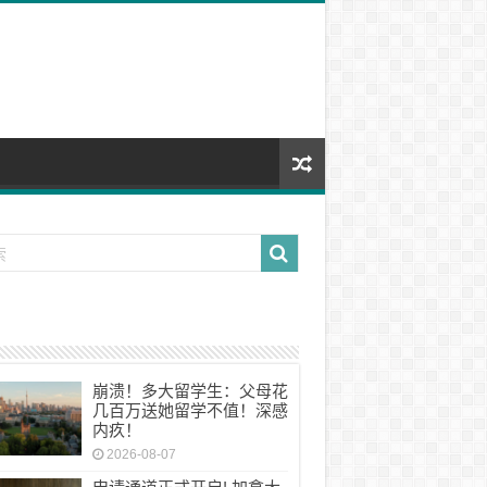
崩溃！多大留学生：父母花
几百万送她留学不值！深感
内疚！
2026-08-07