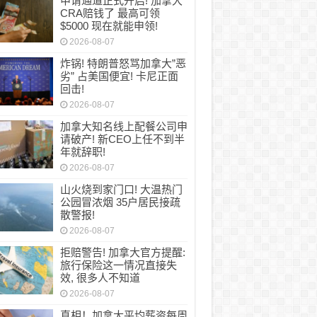
申请通道正式开启! 加拿大
CRA赔钱了 最高可领
$5000 现在就能申领!
2026-08-07
炸锅! 特朗普怒骂加拿大”恶
劣” 占美国便宜! 卡尼正面
回击!
2026-08-07
加拿大知名线上配餐公司申
请破产! 新CEO上任不到半
年就辞职!
2026-08-07
山火烧到家门口! 大温热门
公园冒浓烟 35户居民接疏
散警报!
2026-08-07
拒赔警告! 加拿大官方提醒:
旅行保险这一情况直接失
效, 很多人不知道
2026-08-07
真相！加拿大平均薪资每周