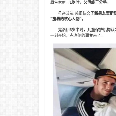
原生家庭。
1岁时，父母终于分手。
母亲艾达·关很快交了
新男友贾斯廷
“施暴的核心人物”。
克洛伊3岁半时，儿童保护机构认
一刻开始，克洛伊的
噩梦
来了。