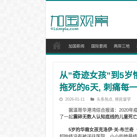
加国新闻
国际要闻
两岸三地
从”奇迹女孩”到5岁
拖死的6天, 刺痛每
2026-01-11
头条热点
,
移民留学
据温哥华港湾综合报道：2020
了一起
震碎无数人认知底线的儿童死
5岁的华裔女孩克洛伊·关-布兰奇（C
却始终没有被送往医院，小小的她最