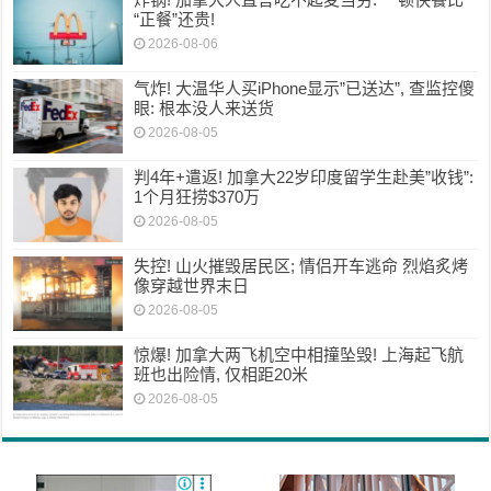
“正餐”还贵!
2026-08-06
气炸! 大温华人买iPhone显示”已送达”, 查监控傻
眼: 根本没人来送货
2026-08-05
判4年+遣返! 加拿大22岁印度留学生赴美”收钱”:
1个月狂捞$370万
2026-08-05
失控! 山火摧毁居民区; 情侣开车逃命 烈焰炙烤
像穿越世界末日
2026-08-05
惊爆! 加拿大两飞机空中相撞坠毁! 上海起飞航
班也出险情, 仅相距20米
2026-08-05