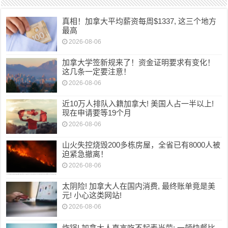
真相！加拿大平均薪资每周$1337, 这三个地方
最高
2026-08-06
加拿大学签新规来了！资金证明要求有变化！
这几条一定要注意！
2026-08-06
近10万人排队入籍加拿大! 美国人占一半以上!
现在申请要等19个月
2026-08-06
山火失控烧毁200多栋房屋，全省已有8000人被
迫紧急撤离！
2026-08-06
太阴险! 加拿大人在国内消费, 最终账单竟是美
元! 小心这类网站!
2026-08-06
炸锅! 加拿大人直言吃不起麦当劳: 一顿快餐比