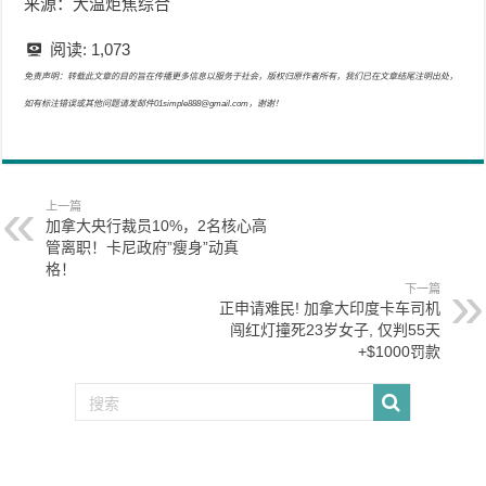
来源：大温炬焦综合
阅读:
1,073
免责声明：转载此文章的目的旨在传播更多信息以服务于社会，版权归原作者所有，我们已在文章结尾注明出处，
如有标注错误或其他问题请发邮件01simple888@gmail.com，谢谢！
上一篇
加拿大央行裁员10%，2名核心高
管离职！卡尼政府”瘦身”动真
格！
下一篇
正申请难民! 加拿大印度卡车司机
闯红灯撞死23岁女子, 仅判55天
+$1000罚款