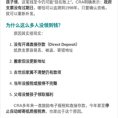
孩子领
，这笔钱至今仍可能“挂在账上”。CRA明确表示：
政府
支票没有过期日
，哪怕可以追溯到1998年，只要确认资格，
就可以重新补发。
为什么这么多人没领到钱？
原因其实很现实：
没有开通直接存款（Direct Deposit）
纸质支票容易丢、被盗、寄错地址
搬家但没更新地址
去世后家属不清楚仍有款项
当年没报税或报得不完整
父母没替孩子领取福利
CRA多年来一直鼓励电子报税和直接存款，今年甚至
停
止自动邮寄纸质报税表
，也是出于这个原因。