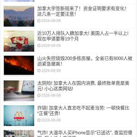
加拿大学签新规来了！资金证明要求有变化！
这几条一定要注意！
2026-08-06
近10万人排队入籍加拿大! 美国人占一半以上!
现在申请要等19个月
2026-08-06
山火失控烧毁200多栋房屋，全省已有8000人被
迫紧急撤离！
2026-08-06
太阴险! 加拿大人在国内消费, 最终账单竟是美
元! 小心这类网站!
2026-08-06
炸锅! 加拿大人直言吃不起麦当劳: 一顿快餐比
“正餐”还贵!
2026-08-06
气炸! 大温华人买iPhone显示”已送达”, 查监控傻