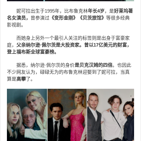
妮可拉出生于1995年，比布鲁克林
年长4岁
，是
好莱坞著
名女演员，
曾参演过
《变形金刚》《贝茨旅馆》
等很多经典
影视剧。
而她身上另外一个最引人关注的标签则是出身于富豪家
庭，
父亲纳尔逊·佩尔茨是大投资家。曾以17亿美元的财富，
登上福布斯全球富豪榜。
据悉，纳尔逊·佩尔茨的身价
是贝克汉姆的四倍
。也因此
不少网友认为，碌碌无为的布鲁克林迎娶到了妮可拉，当真
算是
高攀
了。