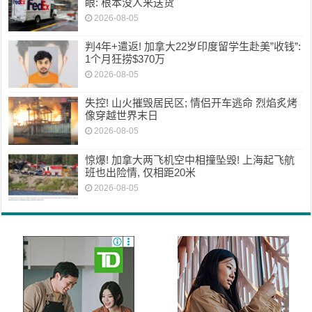
眼: 根本没人来送货
2026-08-05
判4年+遣返! 加拿大22岁印度留学生赴美”收钱”:
1个月狂捞$370万
2026-08-05
失控! 山火摧毁居民区; 情侣开车逃命 烈焰炙烤
像穿越世界末日
2026-08-05
惊爆! 加拿大两飞机空中相撞坠毁! 上海起飞航
班也出险情, 仅相距20米
2026-08-05