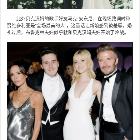
此外贝克汉姆的歌手好友马克·安东尼，在现场致词时称
赞维多利亚是“全场最美的人”，这番话让新娘感到被羞辱。婚
礼过后，布鲁克林夫妇似乎就和贝克汉姆夫妇开始了冷战。