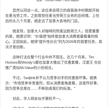
图源：Thomas Hawk / FlickrSwijtink
显然认同这一点。这位来自荷兰的高管高中时期就开始
在麦当劳工作，之前曾担任麦当劳荷兰业务的总经理。上任
后的头几个月里，她走访了加拿大各地的门店。
她发现，加拿大人对咖啡的热爱远胜荷兰人；但更重要
的是，她意识到：“价值感”始终是加拿大消费者最看重的核
心。正因如此，她将“提升性价比”列为2026年的首要任务，其
次才是创新。
这种打法在整个行业中并不陌生。近几个月来，Tim
Hortons和Wendy’s都在加拿大推出了优惠套餐，汉堡王 也在
推广类似McValue的小份组合。
不过，Swijtink并不认为竞争对手的优惠是坏事。她表
示：“市场竞争非常激烈，但从消费者角度看，这是件好事，
因为竞争总是在……不断抬高我们的标准。”
对此，华人网友似乎褒贬不一。