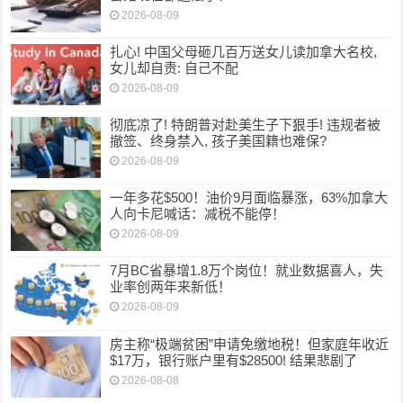
2026-08-09
扎心! 中国父母砸几百万送女儿读加拿大名校,
女儿却自责: 自己不配
2026-08-09
彻底凉了! 特朗普对赴美生子下狠手! 违规者被
撤签、终身禁入, 孩子美国籍也难保?
2026-08-09
一年多花$500！油价9月面临暴涨，63%加拿大
人向卡尼喊话：减税不能停！
2026-08-09
7月BC省暴增1.8万个岗位！就业数据喜人，失
业率创两年来新低！
2026-08-09
房主称“极端贫困”申请免缴地税！但家庭年收近
$17万，银行账户里有$28500! 结果悲剧了
2026-08-08