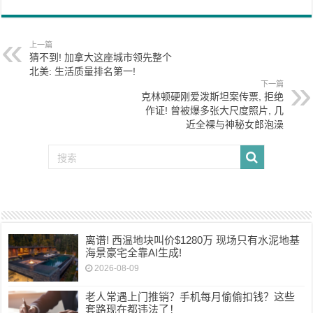
上一篇
猜不到! 加拿大这座城市领先整个
北美: 生活质量排名第一!
下一篇
克林顿硬刚爱泼斯坦案传票, 拒绝
作证! 曾被爆多张大尺度照片, 几
近全裸与神秘女郎泡澡
离谱! 西温地块叫价$1280万 现场只有水泥地基
海景豪宅全靠AI生成!
2026-08-09
老人常遇上门推销？手机每月偷偷扣钱？这些
套路现在都违法了！