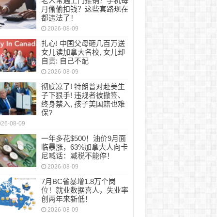
老人常遇上门推销？手机每
月偷偷扣钱？这些套路现在
都违法了！
2026-08-09
扎心! 中国父母砸几百万送
女儿读加拿大名校, 女儿却
自责: 自己不配
2026-08-09
彻底凉了! 特朗普对赴美生
子下狠手! 违规者被撤签、
终身禁入, 孩子美国籍也难
保?
026-08-09
一年多花$500！油价9月面
临暴涨，63%加拿大人向卡
尼喊话：减税不能停！
2026-08-09
7月BC省暴增1.8万个岗
位！就业数据喜人，失业率
创两年来新低！
2026-08-09