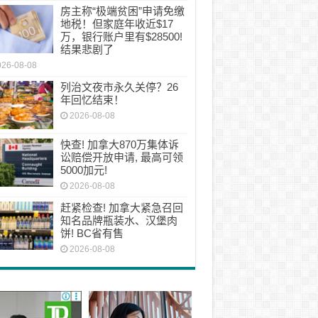
房主称“极端贫困”申请免缴
地税！但家庭年收近$17
万，银行账户里有$28500!
结果悲剧了
026-08-08
列治文夜市永久关停？26
年回忆结束！
2026-08-08
快查! 加拿大870万集体诉
讼赔偿开放申请, 最高可领
5000加元!
2026-08-08
赶紧检查! 加拿大紧急召回
知名品牌瓶装水、汉堡肉
饼! BC省有售
2026-08-08