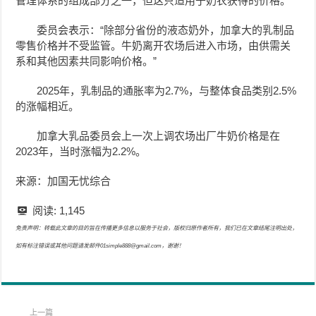
管理体系的组成部分之一，但这只适用于奶农获得的价格。
委员会表示：“除部分省份的液态奶外，加拿大的乳制品
零售价格并不受监管。牛奶离开农场后进入市场，由供需关
系和其他因素共同影响价格。”
2025年，乳制品的通胀率为2.7%，与整体食品类别2.5%
的涨幅相近。
加拿大乳品委员会上一次上调农场出厂牛奶价格是在
2023年，当时涨幅为2.2%。
来源：加国无忧综合
阅读:
1,145
免责声明：转载此文章的目的旨在传播更多信息以服务于社会，版权归原作者所有，我们已在文章结尾注明出处，
如有标注错误或其他问题请发邮件01simple888@gmail.com，谢谢！
上一篇