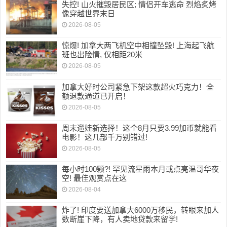
失控! 山火摧毁居民区; 情侣开车逃命 烈焰炙烤
像穿越世界末日
2026-08-05
惊爆! 加拿大两飞机空中相撞坠毁! 上海起飞航
班也出险情, 仅相距20米
2026-08-05
加拿大好时公司紧急下架这款超火巧克力！全
额退款通道已开启！
2026-08-05
周末遛娃新选择！这个8月只要3.99加币就能看
电影！这几部千万别错过!
2026-08-05
每小时100颗?! 罕见流星雨本月或点亮温哥华夜
空! 最佳观赏点在这
2026-08-04
炸了! 印度要送加拿大6000万移民，转眼来加人
数断崖下降，有人卖地贷款来留学!