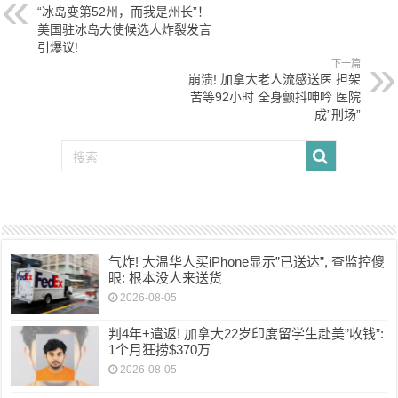
“冰岛变第52州，而我是州长”！
美国驻冰岛大使候选人炸裂发言
引爆议!
下一篇
崩溃! 加拿大老人流感送医 担架
苦等92小时 全身颤抖呻吟 医院
成”刑场”
气炸! 大温华人买iPhone显示”已送达”, 查监控傻
眼: 根本没人来送货
2026-08-05
判4年+遣返! 加拿大22岁印度留学生赴美”收钱”:
1个月狂捞$370万
2026-08-05