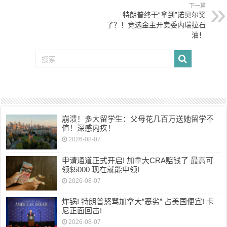
下一篇
特朗普终于“拿到”诺贝尔奖
了？！竞选金主开卖委内瑞拉石
油！
崩溃！多大留学生：父母花几百万送她留学不
值！深感内疚！
2026-08-07
申请通道正式开启! 加拿大CRA赔钱了 最高可
领$5000 现在就能申领!
2026-08-07
炸锅! 特朗普怒骂加拿大”恶劣” 占美国便宜! 卡
尼正面回击!
2026-08-07