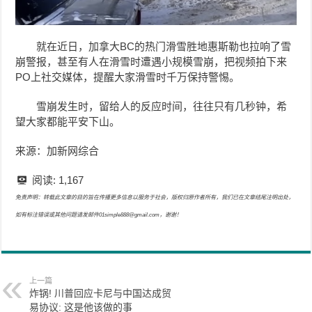
就在近日，加拿大BC的热门滑雪胜地惠斯勒也拉响了雪
崩警报，甚至有人在滑雪时遭遇小规模雪崩，把视频拍下来
PO上社交媒体，提醒大家滑雪时千万保持警惕。
雪崩发生时，留给人的反应时间，往往只有几秒钟，希
望大家都能平安下山。
来源：加新网综合
阅读:
1,167
免责声明：转载此文章的目的旨在传播更多信息以服务于社会，版权归原作者所有，我们已在文章结尾注明出处，
如有标注错误或其他问题请发邮件01simple888@gmail.com，谢谢！
上一篇
炸锅! 川普回应卡尼与中国达成贸
易协议: 这是他该做的事