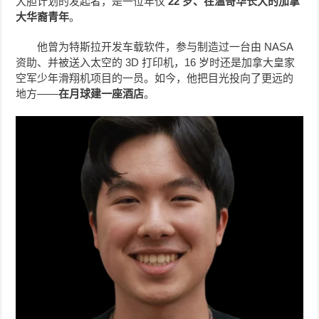
大胆计划的发起者，是一位年仅
22 岁、在温哥华长大的加拿
大华裔青年
。
他曾为特斯拉开发车载软件，参与制造过一台由 NASA
资助、并被送入太空的 3D 打印机，16 岁时还是加拿大皇家
空军少年滑翔机项目的一员。如今，他把目光投向了更远的
地方——
在月球建一座酒店
。