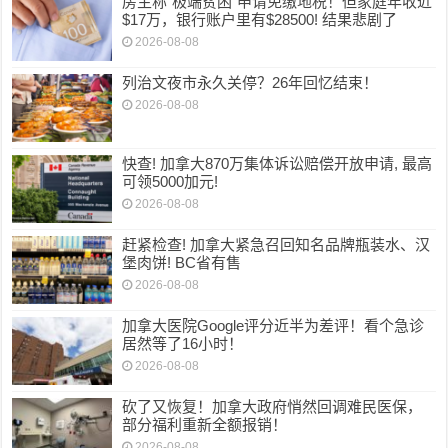
房主称“极端贫困”申请免缴地税！但家庭年收近
$17万，银行账户里有$28500! 结果悲剧了
2026-08-08
列治文夜市永久关停？26年回忆结束！
2026-08-08
快查! 加拿大870万集体诉讼赔偿开放申请, 最高
可领5000加元!
2026-08-08
赶紧检查! 加拿大紧急召回知名品牌瓶装水、汉
堡肉饼! BC省有售
2026-08-08
加拿大医院Google评分近半为差评！看个急诊
居然等了16小时！
2026-08-08
砍了又恢复！加拿大政府悄然回调难民医保，
部分福利重新全额报销！
2026-08-08