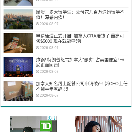
崩溃！多大留学生：父母花几百万送她留学不
值！深感内疚！
2026-08-07
申请通道正式开启! 加拿大CRA赔钱了 最高可
领$5000 现在就能申领!
2026-08-07
炸锅! 特朗普怒骂加拿大”恶劣” 占美国便宜! 卡
尼正面回击!
2026-08-07
加拿大知名线上配餐公司申请破产! 新CEO上任
不到半年就辞职!
2026-08-07