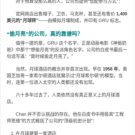
对于预算没那么高的人，公司也提供“低配参与方式”：
官网商店出售帽子、卫衣、马克杯，甚至还有售价
1,400
美元的“月球砖”
——由模拟月壤制成，并印有 GRU 标志。
“偷月亮”的公司，真的靠谱吗？
值得一提的是，GRU 这个名字，正是动画电影《神偷奶
爸》中那个“想偷月亮”的反派角色名字。公司的白皮书最后一
句话写道：“是时候偷走月亮了。”
当然，月球酒店的概念并非首次出现。早在
1958 年
，美
国芝加哥一家希尔顿酒店就展示过“月球希尔顿”的模型。当
时，连第一位进入太空的人类都还没有出现。
六十多年过去了，人类依然没有真正意义上的月球酒
店。
Chan 并不否认挑战的存在。他在白皮书中用极其“工程
师思维”的方式概括了公司的“顶级机密计划”：
在月球建第一家酒店