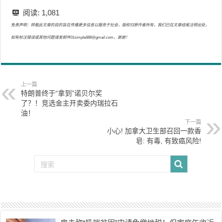
阅读:
1,081
免责声明：转载此文章的目的旨在传播更多信息以服务于社会，版权归原作者所有，我们已在文章结尾注明出处，
如有标注错误或其他问题请发邮件01simple888@gmail.com，谢谢！
上一篇
特朗普终于“拿到”诺贝尔奖
了？！竞选金主开卖委内瑞拉石
油！
下一篇
小心! 加拿大卫生部召回一款香
皂: 有毒, 有致癌风险!