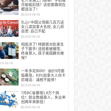
老人常遇上门推销？手机每
月偷偷扣钱？这些套路现在
都违法了！
2026-08-09
扎心! 中国父母砸几百万送
女儿读加拿大名校, 女儿却
自责: 自己不配
2026-08-09
彻底凉了! 特朗普对赴美生
子下狠手! 违规者被撤签、
终身禁入, 孩子美国籍也难
保?
026-08-09
一年多花$500！油价9月面
临暴涨，63%加拿大人向卡
尼喊话：减税不能停！
2026-08-09
7月BC省暴增1.8万个岗
位！就业数据喜人，失业率
创两年来新低！
2026-08-09