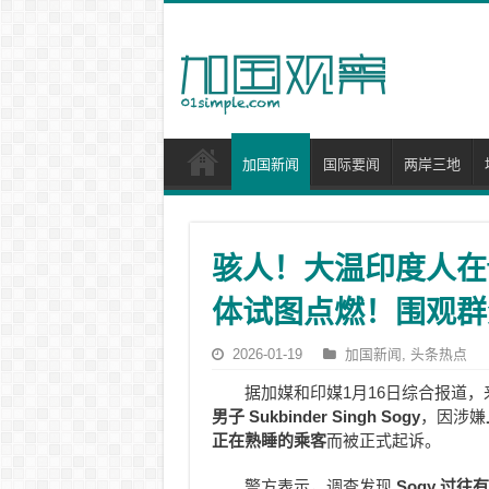
加国新闻
国际要闻
两岸三地
骇人！大温印度人在t
体试图点燃！围观群
2026-01-19
加国新闻
,
头条热点
据加媒和印媒1月16日综合报道，
男子 Sukbinder Singh Sogy
，因涉嫌
正在熟睡的乘客
而被正式起诉。
警方表示，调查发现
Sogy 过