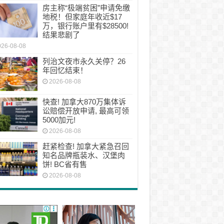
房主称“极端贫困”申请免缴
地税！但家庭年收近$17
万，银行账户里有$28500!
结果悲剧了
026-08-08
列治文夜市永久关停？26
年回忆结束！
2026-08-08
快查! 加拿大870万集体诉
讼赔偿开放申请, 最高可领
5000加元!
2026-08-08
赶紧检查! 加拿大紧急召回
知名品牌瓶装水、汉堡肉
饼! BC省有售
2026-08-08