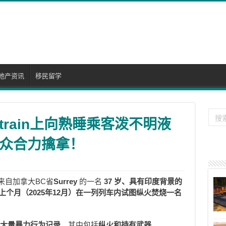
地产资讯
移民留学
rain上向熟睡乘客泼不明液
众合力擒拿！
来自加拿大BC省
Surrey
的一名
37 岁、具有印度背景的
上个月（2025年12月）在一列列车内试图纵火焚烧一名
往有大量暴力行为记录
，其中包括
纵火和持有武器
。