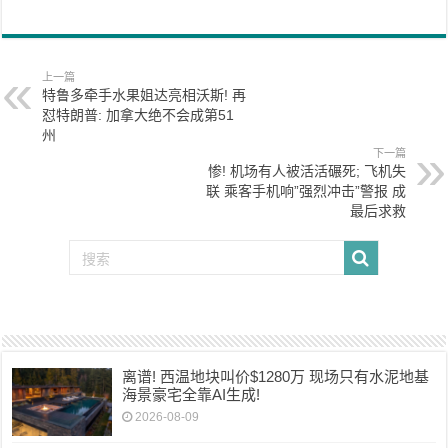
上一篇
特鲁多牵手水果姐达亮相沃斯! 再
怼特朗普: 加拿大绝不会成第51
州
下一篇
惨! 机场有人被活活碾死; 飞机失
联 乘客手机响”强烈冲击”警报 成
最后求救
离谱! 西温地块叫价$1280万 现场只有水泥地基
海景豪宅全靠AI生成!
2026-08-09