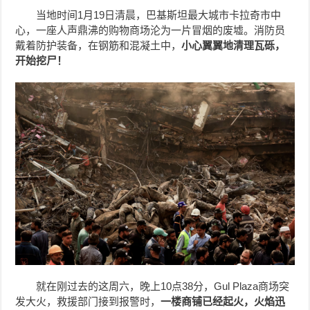
当地时间1月19日清晨，巴基斯坦最大城市卡拉奇市中
心，一座人声鼎沸的购物商场沦为一片冒烟的废墟。消防员
戴着防护装备，在钢筋和混凝土中，
小心翼翼地清理瓦砾，
开始挖尸！
就在刚过去的这周六，晚上10点38分，Gul Plaza商场突
发大火，救援部门接到报警时，
一楼商铺已经起火，火焰迅