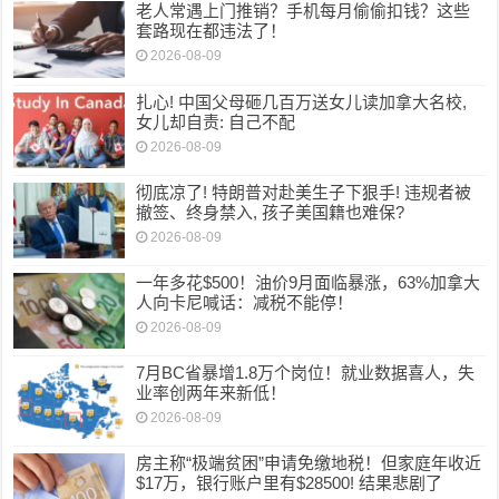
老人常遇上门推销？手机每月偷偷扣钱？这些
套路现在都违法了！
2026-08-09
扎心! 中国父母砸几百万送女儿读加拿大名校,
女儿却自责: 自己不配
2026-08-09
彻底凉了! 特朗普对赴美生子下狠手! 违规者被
撤签、终身禁入, 孩子美国籍也难保?
2026-08-09
一年多花$500！油价9月面临暴涨，63%加拿大
人向卡尼喊话：减税不能停！
2026-08-09
7月BC省暴增1.8万个岗位！就业数据喜人，失
业率创两年来新低！
2026-08-09
房主称“极端贫困”申请免缴地税！但家庭年收近
$17万，银行账户里有$28500! 结果悲剧了