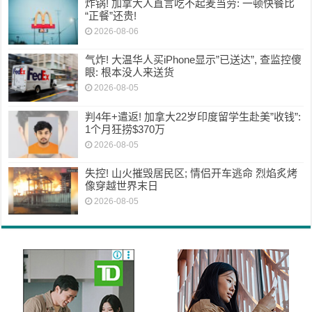
炸锅! 加拿大人直言吃不起麦当劳: 一顿快餐比
“正餐”还贵!
2026-08-06
气炸! 大温华人买iPhone显示”已送达”, 查监控傻
眼: 根本没人来送货
2026-08-05
判4年+遣返! 加拿大22岁印度留学生赴美”收钱”:
1个月狂捞$370万
2026-08-05
失控! 山火摧毁居民区; 情侣开车逃命 烈焰炙烤
像穿越世界末日
2026-08-05