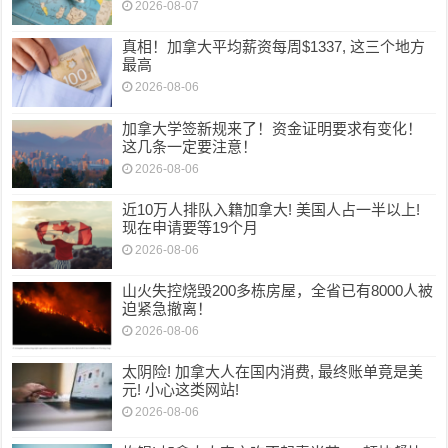
2026-08-07
真相！加拿大平均薪资每周$1337, 这三个地方
最高
2026-08-06
加拿大学签新规来了！资金证明要求有变化！
这几条一定要注意！
2026-08-06
近10万人排队入籍加拿大! 美国人占一半以上!
现在申请要等19个月
2026-08-06
山火失控烧毁200多栋房屋，全省已有8000人被
迫紧急撤离！
2026-08-06
太阴险! 加拿大人在国内消费, 最终账单竟是美
元! 小心这类网站!
2026-08-06