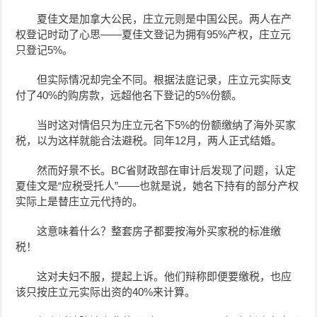
夏佳文是加拿大公民，庄立元则是中国公民。两人在产
权登记时动了心思——夏佳文登记为拥有95%产权，庄立元
只登记5%。
但实际情况却完全不同。根据法庭记录，庄立元实际支
付了40%的购房款，远超他名下登记的5%份额。
当时这对情侣只为庄立元名下5%的份额缴纳了海外买家
税，以为这样就能合法避税。同年12月，两人正式结婚。
然而好景不长。BC省财政部在审计后发现了问题，认定
夏佳文是“应税受托人”——也就是说，她名下持有的部分产权
实际上是替庄立元代持的。
这意味着什么？整套房子都要按海外买家税的标准缴
税！
这对夫妇不服，提起上诉。他们辩称即便要缴税，也应
该只按庄立元实际出资的40%来计算。