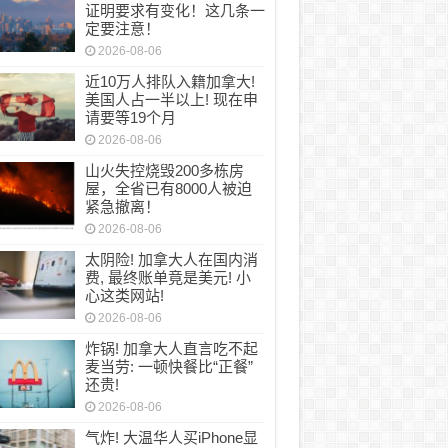
证明要求有变化！这几条一
定要注意！
2026-08-06
近10万人排队入籍加拿大!
美国人占一半以上! 现在申
请要等19个月
2026-08-06
山火失控烧毁200多栋房
屋，全省已有8000人被迫
紧急撤离！
2026-08-06
太阴险! 加拿大人在国内消
费, 最终账单竟是美元! 小
心这类网站!
2026-08-06
炸锅! 加拿大人直言吃不起
麦当劳: 一顿快餐比“正餐”
还贵!
2026-08-06
气炸! 大温华人买iPhone显