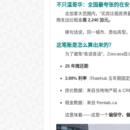
不只温哥华：全国最夸张的在安
全加拿大范围内，“买房比租房贵最多
揭支出比租金
高 2,240 加元。
换句话说，同一城市、类似房型
这笔账是怎么算出来的？
为了避免“各说各话”，Zoocas
25 年摊还期
3.89% 利率
（Ratehub 五年期固
房价数据：来自当地地产局 & CRE
租金数据：来自 Rentals.ca
这意味着——这是一个
偏保守、