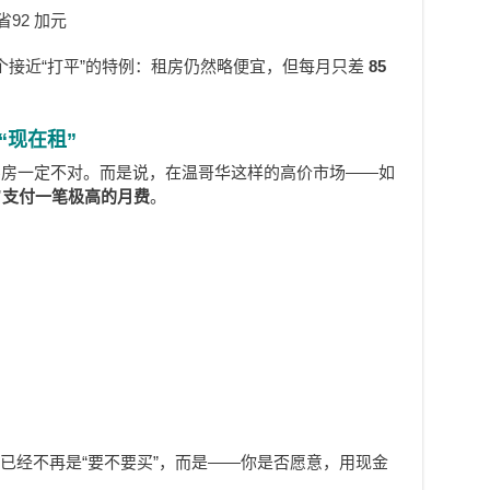
省92 加元
）是个接近“打平”的特例：租房仍然略便宜，但每月只差
85
“现在租”
买房一定不对。而是说，在温哥华这样的高价市场——如
”支付一笔极高的月费
。
已经不再是“要不要买”，而是——你是否愿意，用现金