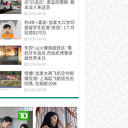
示”已送达”, 查监控傻眼: 根
本没人来送货
2026-08-05
判4年+遣返! 加拿大22岁印
度留学生赴美”收钱”: 1个月
狂捞$370万
2026-08-05
失控! 山火摧毁居民区; 情
侣开车逃命 烈焰炙烤像穿
越世界末日
2026-08-05
惊爆! 加拿大两飞机空中相
撞坠毁! 上海起飞航班也出
险情, 仅相距20米
2026-08-05