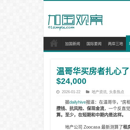
加国新闻
国际要闻
两岸三地
温哥华买房者扎心了
$24,000
2026-01-22
地产资讯
,
头条热点
据
dailyhive
报道：在温哥华，“房
攒钱、抗风险、保现金流
，一个反直
算。至少，在短期和中期内是这样。
地产公司 Zoocasa 最新测算了
租