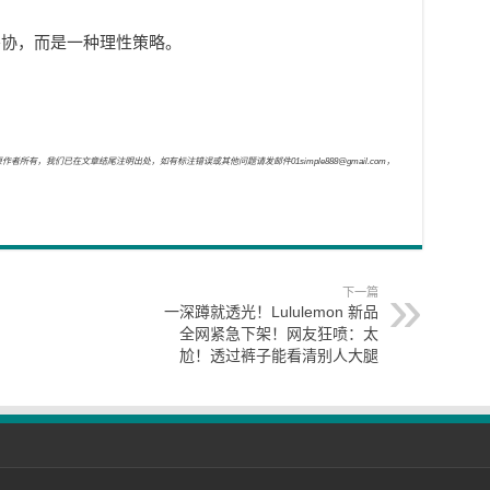
妥协，而是一种理性策略。
，我们已在文章结尾注明出处，如有标注错误或其他问题请发邮件01simple888@gmail.com，
下一篇
一深蹲就透光！Lululemon 新品
全网紧急下架！网友狂喷：太
尬！透过裤子能看清别人大腿