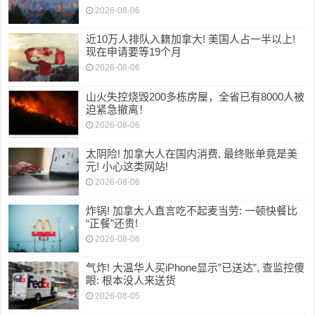
2026-08-06
近10万人排队入籍加拿大! 美国人占一半以上!
现在申请要等19个月
2026-08-06
山火失控烧毁200多栋房屋，全省已有8000人被
迫紧急撤离！
2026-08-06
太阴险! 加拿大人在国内消费, 最终账单竟是美
元! 小心这类网站!
2026-08-06
炸锅! 加拿大人直言吃不起麦当劳: 一顿快餐比
“正餐”还贵!
2026-08-06
气炸! 大温华人买iPhone显示”已送达”, 查监控傻
眼: 根本没人来送货
2026-08-05