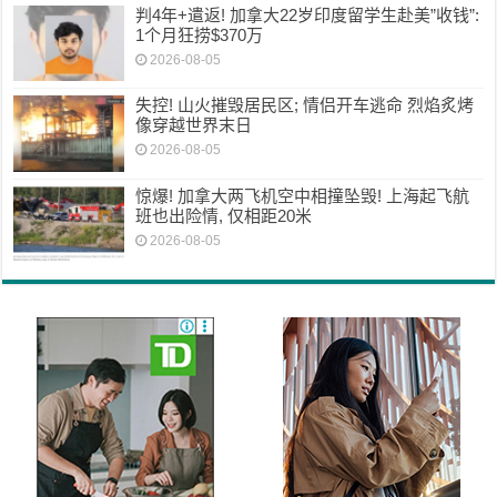
判4年+遣返! 加拿大22岁印度留学生赴美”收钱”:
1个月狂捞$370万
2026-08-05
失控! 山火摧毁居民区; 情侣开车逃命 烈焰炙烤
像穿越世界末日
2026-08-05
惊爆! 加拿大两飞机空中相撞坠毁! 上海起飞航
班也出险情, 仅相距20米
2026-08-05