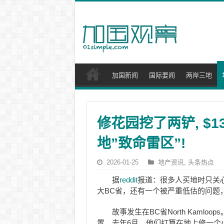
加国新闻
国际要闻
两岸三地
修花园挖了两铲, $
地”致命雷区”!
2026-01-25
地产资讯
,
头条热点
据
reddit
报道：很多人买地时只关
大BC省，还有一个被严重低估的问题
故事发生在BC省North Kaml
置。去年6月，他们打算在地上修一个