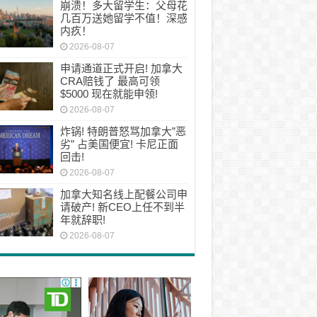
崩溃！多大留学生：父母花
几百万送她留学不值！深感
内疚！
2026-08-07
申请通道正式开启! 加拿大
CRA赔钱了 最高可领
$5000 现在就能申领!
2026-08-07
炸锅! 特朗普怒骂加拿大”恶
劣” 占美国便宜! 卡尼正面
回击!
2026-08-07
加拿大知名线上配餐公司申
请破产! 新CEO上任不到半
年就辞职!
2026-08-07