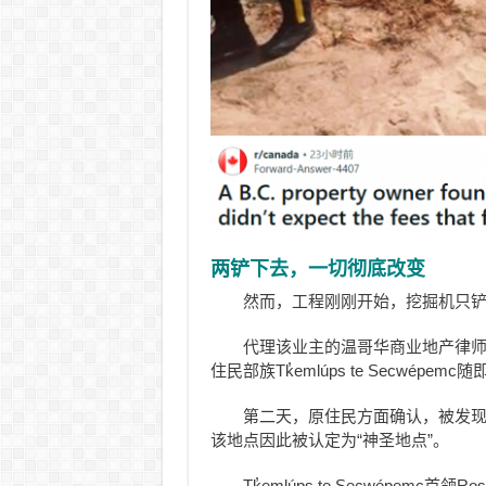
两铲下去，一切彻底改变
然而，工程刚刚开始，挖掘机只
代理该业主的温哥华商业地产律师Chri
住民部族Tk̓emlúps te Secwépemc
第二天，原住民方面确认，被发
该地点因此被认定为“神圣地点”。
Tk̓emlúps te Secwépemc