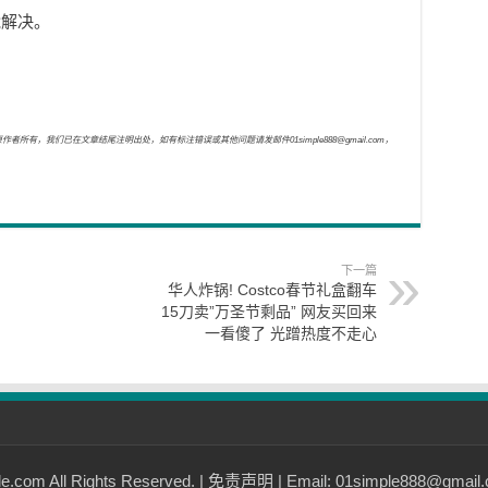
能解决。
，我们已在文章结尾注明出处，如有标注错误或其他问题请发邮件01simple888@gmail.com，
下一篇
华人炸锅! Costco春节礼盒翻车
15刀卖”万圣节剩品” 网友买回来
一看傻了 光蹭热度不走心
com All Rights Reserved. |
免责声明
| Email: 01simple888@gmail