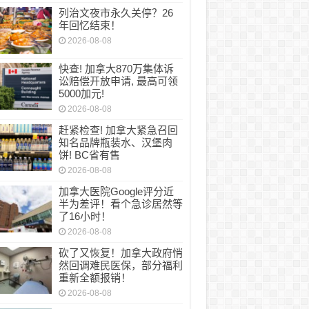
列治文夜市永久关停？26
年回忆结束！
2026-08-08
快查! 加拿大870万集体诉
讼赔偿开放申请, 最高可领
5000加元!
2026-08-08
赶紧检查! 加拿大紧急召回
知名品牌瓶装水、汉堡肉
饼! BC省有售
2026-08-08
加拿大医院Google评分近
半为差评！看个急诊居然等
了16小时！
2026-08-08
砍了又恢复！加拿大政府悄
然回调难民医保，部分福利
重新全额报销！
2026-08-08