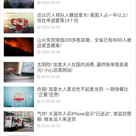
2026-08-06
近10万人排队入籍加拿大! 美国人占一半以上!
现在申请要等19个月
2026-08-06
山火失控烧毁200多栋房屋，全省已有8000人被
迫紧急撤离！
2026-08-06
太阴险! 加拿大人在国内消费, 最终账单竟是美
元! 小心这类网站!
2026-08-06
炸锅! 加拿大人直言吃不起麦当劳: 一顿快餐比
“正餐”还贵!
2026-08-06
气炸! 大温华人买iPhone显示”已送达”, 查监控傻
眼: 根本没人来送货
2026-08-05