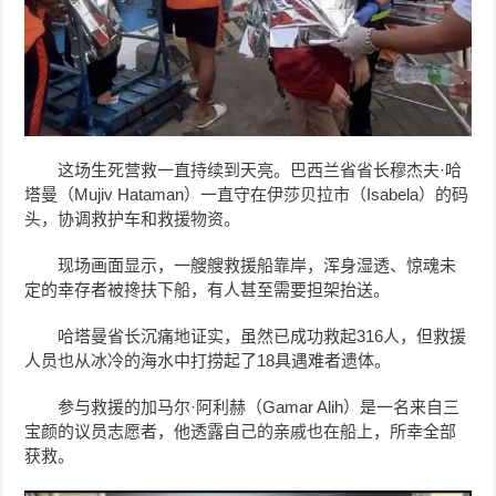
这场生死营救一直持续到天亮。巴西兰省省长穆杰夫·哈
塔曼（Mujiv Hataman）一直守在伊莎贝拉市（Isabela）的码
头，协调救护车和救援物资。
现场画面显示，一艘艘救援船靠岸，浑身湿透、惊魂未
定的幸存者被搀扶下船，有人甚至需要担架抬送。
哈塔曼省长沉痛地证实，虽然已成功救起316人，但救援
人员也从冰冷的海水中打捞起了18具遇难者遗体。
参与救援的加马尔·阿利赫（Gamar Alih）是一名来自三
宝颜的议员志愿者，他透露自己的亲戚也在船上，所幸全部
获救。