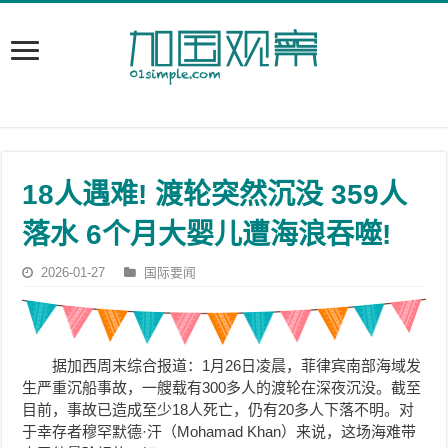
18人遇难! 渡轮突然沉没 359人
落水 6个月大婴儿遭海浪吞噬!
2026-01-27
国际要闻
据加西周末综合报道：1月26日凌晨，菲律宾南部海域发
生严重沉船事故，一艘载有300多人的渡轮在深夜沉没。截至
目前，事故已造成至少18人死亡，仍有20多人下落不明。对
于幸存者穆罕默德·汗（Mohamad Khan）来说，这场海难带