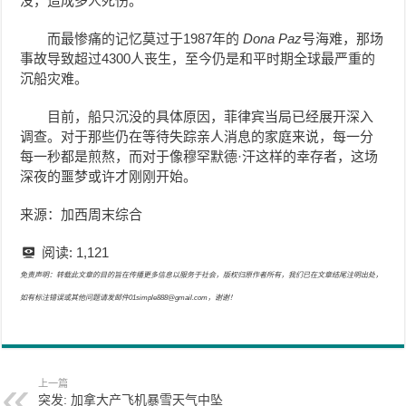
没，造成多人死伤。
而最惨痛的记忆莫过于1987年的
Dona Paz
号海难，那场
事故导致超过4300人丧生，至今仍是和平时期全球最严重的
沉船灾难。
目前，船只沉没的具体原因，菲律宾当局已经展开深入
调查。对于那些仍在等待失踪亲人消息的家庭来说，每一分
每一秒都是煎熬，而对于像穆罕默德·汗这样的幸存者，这场
深夜的噩梦或许才刚刚开始。
来源：加西周末综合
阅读:
1,121
免责声明：转载此文章的目的旨在传播更多信息以服务于社会，版权归原作者所有，我们已在文章结尾注明出处，
如有标注错误或其他问题请发邮件01simple888@gmail.com，谢谢！
上一篇
突发: 加拿大产飞机暴雪天气中坠