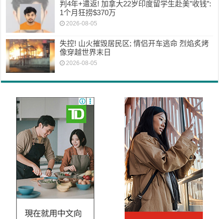
判4年+遣返! 加拿大22岁印度留学生赴美”收钱”:
1个月狂捞$370万
2026-08-05
失控! 山火摧毁居民区; 情侣开车逃命 烈焰炙烤
像穿越世界末日
2026-08-05