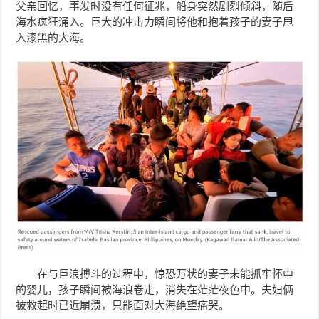
父亲回忆，事发时没有任何征兆，船身突然剧烈倾斜，随后
海水疯狂涌入。巨大的冲击力瞬间将他和抱着孩子的妻子甩
入漆黑的大海。
在与巨浪搏斗的过程中，惊恐万状的妻子未能抓牢怀中
的婴儿，孩子瞬间被海浪卷走，消失在茫茫夜色中。夫妇俩
被救起时已近崩溃，只能面对大海绝望痛哭。