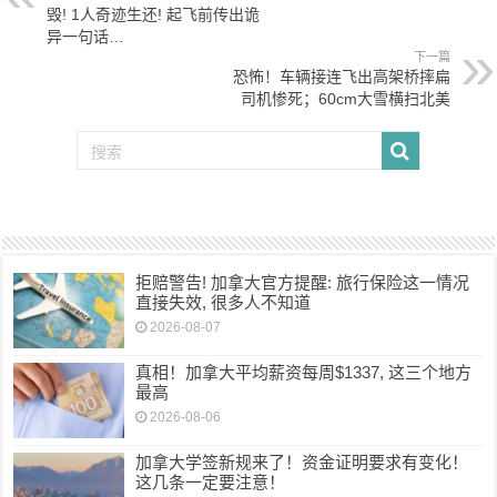
毁! 1人奇迹生还! 起飞前传出诡
异一句话…
下一篇
恐怖！车辆接连飞出高架桥摔扁
司机惨死；60cm大雪横扫北美
拒赔警告! 加拿大官方提醒: 旅行保险这一情况
直接失效, 很多人不知道
2026-08-07
真相！加拿大平均薪资每周$1337, 这三个地方
最高
2026-08-06
加拿大学签新规来了！资金证明要求有变化！
这几条一定要注意！