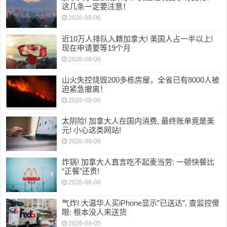
这几条一定要注意！
2026-08-06
近10万人排队入籍加拿大! 美国人占一半以上!
现在申请要等19个月
2026-08-06
山火失控烧毁200多栋房屋，全省已有8000人被
迫紧急撤离！
2026-08-06
太阴险! 加拿大人在国内消费, 最终账单竟是美
元! 小心这类网站!
2026-08-06
炸锅! 加拿大人直言吃不起麦当劳: 一顿快餐比
“正餐”还贵!
2026-08-06
气炸! 大温华人买iPhone显示”已送达”, 查监控傻
眼: 根本没人来送货
2026-08-05