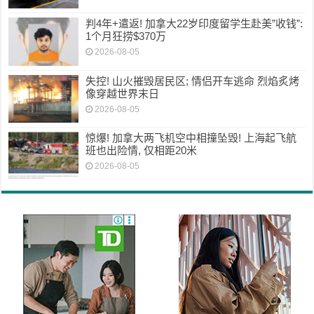
判4年+遣返! 加拿大22岁印度留学生赴美”收钱”:
1个月狂捞$370万
2026-08-05
失控! 山火摧毁居民区; 情侣开车逃命 烈焰炙烤
像穿越世界末日
2026-08-05
惊爆! 加拿大两飞机空中相撞坠毁! 上海起飞航
班也出险情, 仅相距20米
2026-08-05