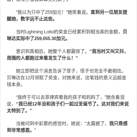
“我以为只中了259加元！”她笑着说。
直到另一位朋友提
醒她，数字远不止这些。
当时Lightning Lotto的奖金已经累积到相当高的金额，
贝
琳达实际中了259,055.30加元。
意识到真相后，她整个人都震惊了。
“我当时又叫又抖，
周围的人都跑过来看发生了什么！”
她立即把这个消息告诉了侄子，侄子也完全不敢相信。
贝琳达在12月领取了奖金，对她来说，这笔钱的意义远超金
钱本身。
“我终于可以去菲律宾看我的孩子和妈妈了，”她含着泪
说，
“我已经12年没和孩子们一起过圣诞节了。这对我们来说
太特别了。”
当被问到中彩票的感觉时，她说：“太震撼了，
我只是感
到非常感恩。
”