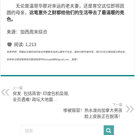
无论是温哥华那对幸运的老夫妻，还是育空这位即将团
圆的母亲，
这笔意外之财都给他们的生活带去了最温暖的亮
色。
来源：加西周末综合
阅读:
1,213
免责声明：转载此文章的目的旨在传播更多信息以服务于社会，版权归原作者所有，我们已在文章结尾注明出处，
如有标注错误或其他问题请发邮件01simple888@gmail.com，谢谢！
上一篇
突发: 包括高官! 印度包机坠毁,
全员遇难! 政坛大地震…
下一篇
惨被毁容！热水泼向加拿大男孩
脸上皮肤正在脱落！