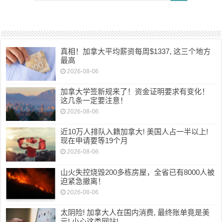
真相！加拿大平均薪资每周$1337, 这三个地方
最高
2026-08-06
加拿大学签新规来了！资金证明要求有变化！
这几条一定要注意！
2026-08-06
近10万人排队入籍加拿大! 美国人占一半以上!
现在申请要等19个月
2026-08-06
山火失控烧毁200多栋房屋，全省已有8000人被
迫紧急撤离！
2026-08-06
太阴险! 加拿大人在国内消费, 最终账单竟是美
元! 小心这类网站!