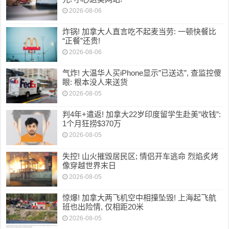
2026-08-06
炸锅! 加拿大人直言吃不起麦当劳: 一顿快餐比
“正餐”还贵!
2026-08-06
气炸! 大温华人买iPhone显示”已送达”, 查监控傻
眼: 根本没人来送货
2026-08-05
判4年+遣返! 加拿大22岁印度留学生赴美”收钱”:
1个月狂捞$370万
2026-08-05
失控! 山火摧毁居民区; 情侣开车逃命 烈焰炙烤
像穿越世界末日
2026-08-05
惊爆! 加拿大两飞机空中相撞坠毁! 上海起飞航
班也出险情, 仅相距20米
2026-08-05