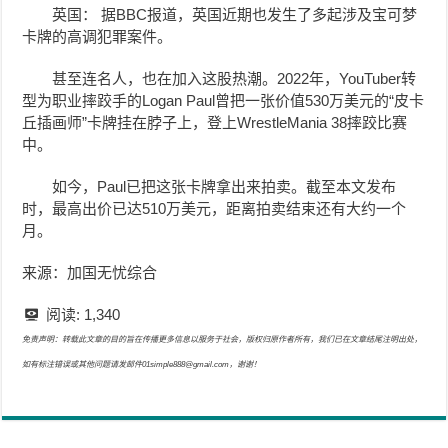
英国： 据BBC报道，英国近期也发生了多起涉及宝可梦
卡牌的高调犯罪案件。
甚至连名人，也在加入这股热潮。2022年，YouTuber转
型为职业摔跤手的Logan Paul曾把一张价值530万美元的“皮卡
丘插画师”卡牌挂在脖子上，登上WrestleMania 38摔跤比赛
中。
如今，Paul已把这张卡牌拿出来拍卖。截至本文发布
时，最高出价已达510万美元，距离拍卖结束还有大约一个
月。
来源：加国无忧综合
阅读:
1,340
免责声明：转载此文章的目的旨在传播更多信息以服务于社会，版权归原作者所有，我们已在文章结尾注明出处，
如有标注错误或其他问题请发邮件01simple888@gmail.com，谢谢！