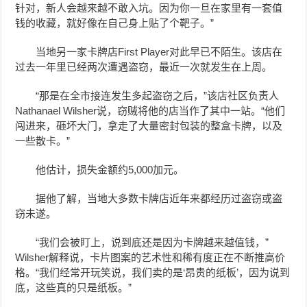
针对，新人会越来越不敢入坑。因为你一旦在家里有一套值
钱的收藏，就好像在自己身上贴了个靶子。”
当地另一家卡牌店First Player对此早已不陌生。该店在
过去一年里已经两次遭遇盗窃，最近一次就发生在上周。
“那是在全市接连发生多起盗窃之后，”该店社区负责人
Nathanael Wilsher说，窃贼将他的店当作了其中一站。“他们
闯进来，砸坏大门，拿走了大量密封包装的整盒卡牌，以及
一些散卡。”
他估计，损失金额约5,000加元。
据他了解，当地大多数卡牌店近年来都经历过盗窃或盗
窃未遂。
“我们会被盯上，说到底还是因为卡牌越来越值钱，”
Wilsher解释说，卡片图案的艺术性和稀有度正在不断推高价
格。“我们经常开玩笑说，我们卖的是‘昂贵的纸板’，因为说到
底，这些真的只是纸板。”