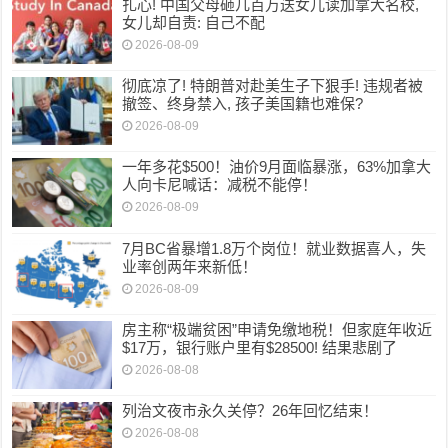
扎心! 中国父母砸几百万送女儿读加拿大名校,
女儿却自责: 自己不配
2026-08-09
彻底凉了! 特朗普对赴美生子下狠手! 违规者被
撤签、终身禁入, 孩子美国籍也难保?
2026-08-09
一年多花$500！油价9月面临暴涨，63%加拿大
人向卡尼喊话：减税不能停！
2026-08-09
7月BC省暴增1.8万个岗位！就业数据喜人，失
业率创两年来新低！
2026-08-09
房主称“极端贫困”申请免缴地税！但家庭年收近
$17万，银行账户里有$28500! 结果悲剧了
2026-08-08
列治文夜市永久关停？26年回忆结束！
2026-08-08