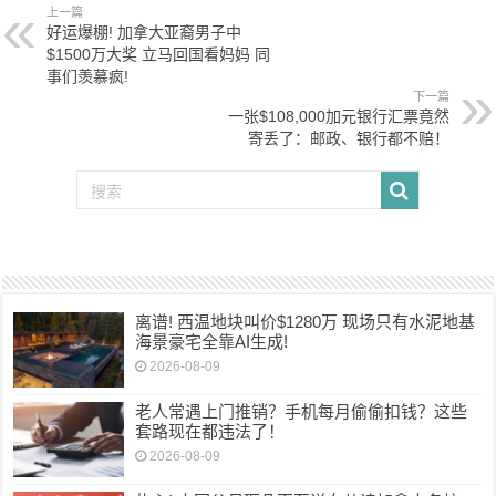
上一篇
好运爆棚! 加拿大亚裔男子中
$1500万大奖 立马回国看妈妈 同
事们羡慕疯!
下一篇
一张$108,000加元银行汇票竟然
寄丢了：邮政、银行都不赔！
离谱! 西温地块叫价$1280万 现场只有水泥地基
海景豪宅全靠AI生成!
2026-08-09
老人常遇上门推销？手机每月偷偷扣钱？这些
套路现在都违法了！
2026-08-09