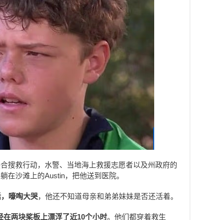
联合搜救行动，水警、当地海上救援志愿者以及州政府的
在沙滩上的Austin，把他送到医院。
话，嚎啕大哭
，他还不知道母亲和弟弟妹妹是否还活着。
已经在两块桨板上漂浮了近10个小时
。他们都穿着救生