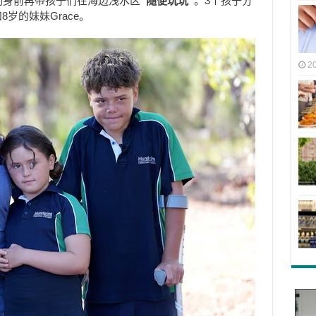
定动身前再带孩子们在海边浅水区
“随便玩玩”
。3个孩子分
和8岁的妹妹Grace。
2