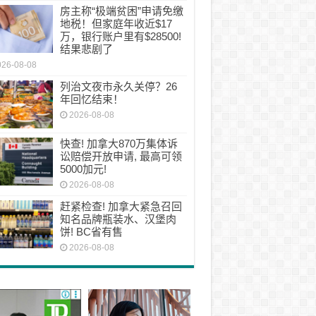
房主称“极端贫困”申请免缴
地税！但家庭年收近$17
万，银行账户里有$28500!
结果悲剧了
026-08-08
列治文夜市永久关停？26
年回忆结束！
2026-08-08
快查! 加拿大870万集体诉
讼赔偿开放申请, 最高可领
5000加元!
2026-08-08
赶紧检查! 加拿大紧急召回
知名品牌瓶装水、汉堡肉
饼! BC省有售
2026-08-08