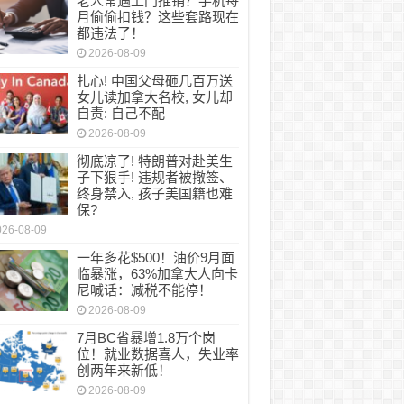
老人常遇上门推销？手机每
月偷偷扣钱？这些套路现在
都违法了！
2026-08-09
扎心! 中国父母砸几百万送
女儿读加拿大名校, 女儿却
自责: 自己不配
2026-08-09
彻底凉了! 特朗普对赴美生
子下狠手! 违规者被撤签、
终身禁入, 孩子美国籍也难
保?
026-08-09
一年多花$500！油价9月面
临暴涨，63%加拿大人向卡
尼喊话：减税不能停！
2026-08-09
7月BC省暴增1.8万个岗
位！就业数据喜人，失业率
创两年来新低！
2026-08-09