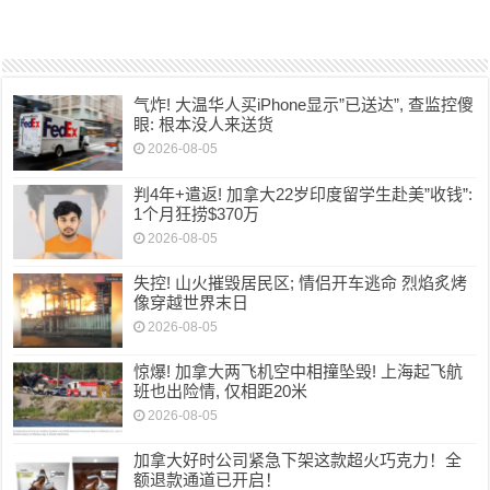
气炸! 大温华人买iPhone显示”已送达”, 查监控傻
眼: 根本没人来送货
2026-08-05
判4年+遣返! 加拿大22岁印度留学生赴美”收钱”:
1个月狂捞$370万
2026-08-05
失控! 山火摧毁居民区; 情侣开车逃命 烈焰炙烤
像穿越世界末日
2026-08-05
惊爆! 加拿大两飞机空中相撞坠毁! 上海起飞航
班也出险情, 仅相距20米
2026-08-05
加拿大好时公司紧急下架这款超火巧克力！全
额退款通道已开启！