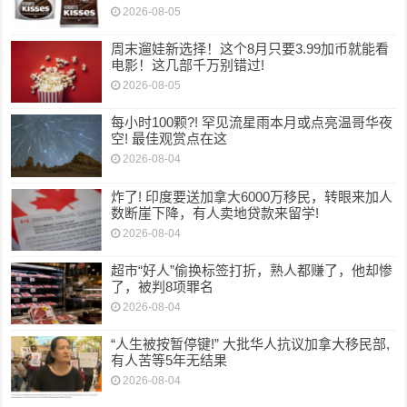
2026-08-05
周末遛娃新选择！这个8月只要3.99加币就能看
电影！这几部千万别错过!
2026-08-05
每小时100颗?! 罕见流星雨本月或点亮温哥华夜
空! 最佳观赏点在这
2026-08-04
炸了! 印度要送加拿大6000万移民，转眼来加人
数断崖下降，有人卖地贷款来留学!
2026-08-04
超市“好人”偷换标签打折，熟人都赚了，他却惨
了，被判8项罪名
2026-08-04
“人生被按暂停键!” 大批华人抗议加拿大移民部,
有人苦等5年无结果
2026-08-04