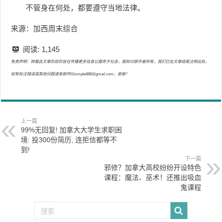
不管身在何处，都要遵守当地法律。
来源：加西周末综合
阅读:
1,145
免责声明：转载此文章的目的旨在传播更多信息以服务于社会，版权归原作者所有，我们已在文章结尾注明出处，
如有标注错误或其他问题请发邮件01simple888@gmail.com，谢谢！
上一篇
99%无回复! 加拿大大学生求职困
境: 投300份简历, 连拒信都等不
到!
下一篇
邪修？加拿大高校纷纷开设特色
课程：魔法、巫术！还推出吸血
鬼课程