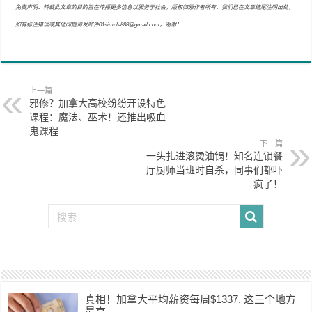
免责声明：转载此文章的目的旨在传播更多信息以服务于社会，版权归原作者所有，我们已在文章结尾注明出处，
如有标注错误或其他问题请发邮件01simple888@gmail.com，谢谢！
上一篇
邪修？加拿大高校纷纷开设特色
课程：魔法、巫术！还推出吸血
鬼课程
下一篇
一头扎进滚烫油锅！知名连锁餐
厅厨师当班时自杀，同事们都吓
疯了！
真相！加拿大平均薪资每周$1337, 这三个地方
最高