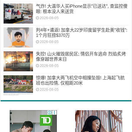
气炸! 大温华人买iPhone显示”已送达”, 查监控傻
眼: 根本没人来送货
2026-08-05
判4年+遣返! 加拿大22岁印度留学生赴美”收钱”:
1个月狂捞$370万
2026-08-05
失控! 山火摧毁居民区; 情侣开车逃命 烈焰炙烤
像穿越世界末日
2026-08-05
惊爆! 加拿大两飞机空中相撞坠毁! 上海起飞航
班也出险情, 仅相距20米
2026-08-05