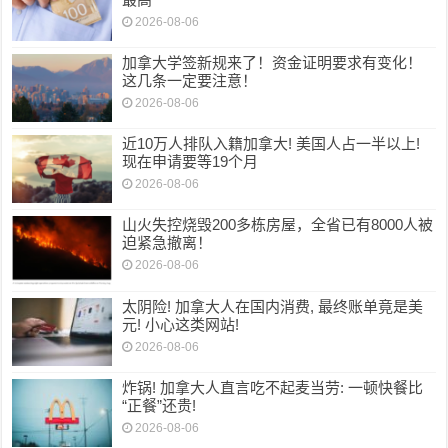
2026-08-06
加拿大学签新规来了！资金证明要求有变化！
这几条一定要注意！
2026-08-06
近10万人排队入籍加拿大! 美国人占一半以上!
现在申请要等19个月
2026-08-06
山火失控烧毁200多栋房屋，全省已有8000人被
迫紧急撤离！
2026-08-06
太阴险! 加拿大人在国内消费, 最终账单竟是美
元! 小心这类网站!
2026-08-06
炸锅! 加拿大人直言吃不起麦当劳: 一顿快餐比
“正餐”还贵!
2026-08-06