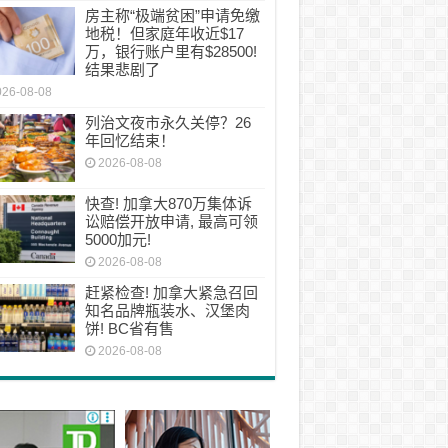
房主称“极端贫困”申请免缴
地税！但家庭年收近$17
万，银行账户里有$28500!
结果悲剧了
026-08-08
列治文夜市永久关停？26
年回忆结束！
2026-08-08
快查! 加拿大870万集体诉
讼赔偿开放申请, 最高可领
5000加元!
2026-08-08
赶紧检查! 加拿大紧急召回
知名品牌瓶装水、汉堡肉
饼! BC省有售
2026-08-08