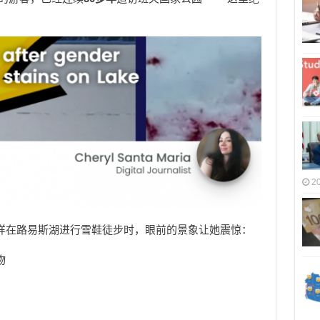
2
常一样在路易斯湖进行雪鞋徒步时，眼前的景象让她震惊：
物
屑