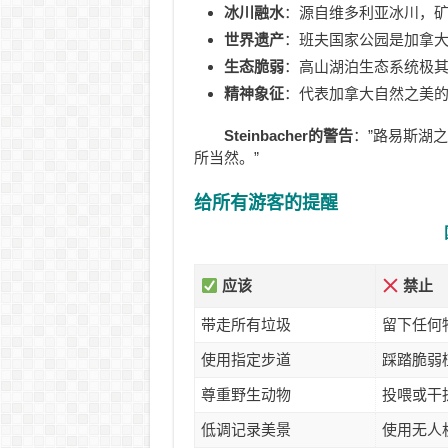
冰川融水
：源自维多利亚冰川，
世界遗产
：班夫国家公园是加拿大
生态脆弱
：高山湖泊生态系统极
精神象征
：代表加拿大自然之美的
Steinbacher的警告
：”路易斯湖
所当然。”
给所有游客的提醒
应该
禁止
带走所有垃圾
留下任何
使用指定步道
踩踏脆弱
尊重野生动物
投喂或干
低调记录美景
使用无人