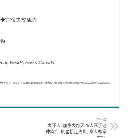
打卡
等”仪式感”活动：
染物
ork, Reddit, Parks Canada
，我们已在文章结尾注明出处，如有标注错误或其他问题请发邮件01simple888@gmail.com，
下一篇
太吓人! 加拿大每天25人死于这
种癌症, 明星接连离世, 华人却常
忽视!