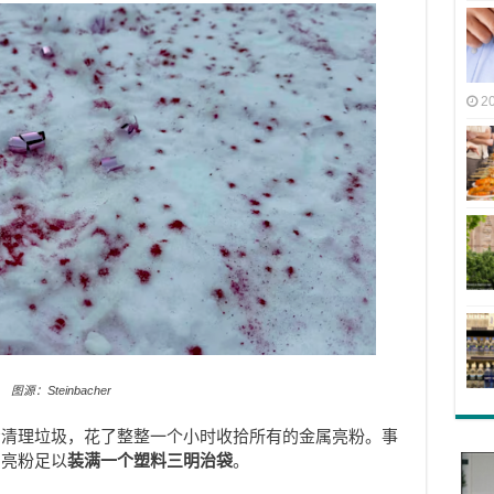
2
图源：Steinbacher
场清理垃圾，花了整整一个小时收拾所有的金属亮粉。事
属亮粉足以
装满一个塑料三明治袋
。