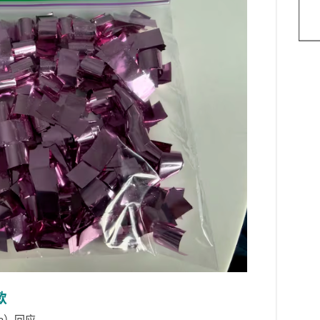
款
da）回应