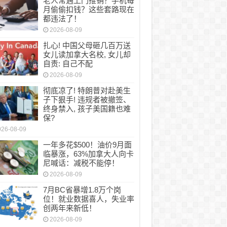
老人常遇上门推销？手机每
月偷偷扣钱？这些套路现在
都违法了！
2026-08-09
扎心! 中国父母砸几百万送
女儿读加拿大名校, 女儿却
自责: 自己不配
2026-08-09
彻底凉了! 特朗普对赴美生
子下狠手! 违规者被撤签、
终身禁入, 孩子美国籍也难
保?
026-08-09
一年多花$500！油价9月面
临暴涨，63%加拿大人向卡
尼喊话：减税不能停！
2026-08-09
7月BC省暴增1.8万个岗
位！就业数据喜人，失业率
创两年来新低！
2026-08-09