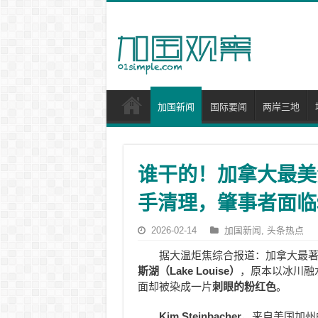
加国新闻
国际要闻
两岸三地
谁干的！加拿大最美
手清理，肇事者面临$2
2026-02-14
加国新闻
,
头条热点
据大温炬焦综合报道：加拿大最
斯湖（Lake Louise）
，原本以冰川融
面却被染成一片
刺眼的粉红色
。
Kim Steinbacher
，来自美国加州