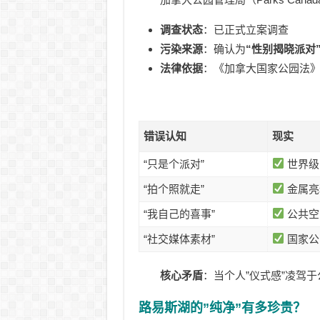
调查状态
：已正式立案调查
污染来源
：确认为
“性别揭晓派对
法律依据
：《加拿大国家公园法
错误认知
现实
“只是个派对”
世界级
“拍个照就走”
金属亮
“我自己的喜事”
公共空
“社交媒体素材”
国家公
核心矛盾
：当个人”仪式感”凌驾于
路易斯湖的”纯净”有多珍贵？