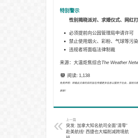
特别警示
性别揭晓派对、求婚仪式、网红
必须提前向公园管理局申请许可
禁止使用烟火、彩粉、气球等污
违规者将面临法律制裁
来源：大温炬焦综合
The Weather Netw
阅读:
1,138
免责声明：转载此文章的目的旨在传播更多信息以服务于社会，版权归原作者所有
谢谢！
上一篇
突发: 加拿大知名航司全面”清零”
赴美航线! 西捷也大幅削减跨境航
班