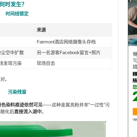
何时发生？
时间线锁定
来源
Fairmont酒店网络摄像头存档
粉尘空中扩散
另一名游客Facebook留言+照片
达现场发现污染
现场目击
派对。
污染残留
粉色染料痕迹依然可见
——这种金属亮粉并非”一过性”污
季融化后
直接流入湖中
。