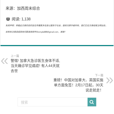
来源：加西周末综合
阅读:
1,138
免责声明：转载此文章的目的旨在传播更多信息以服务于社会，版权归原作者所有，我们已在文章结尾注明出处，
如有标注错误或其他问题请发邮件01simple888@gmail.com，谢谢！
上一篇
警惕! 加拿大急诊医生身体不适,
当天确诊罕见癌症! 有人44天就
去世
下一篇
重磅！中国对加拿大、英国实施
单方面免签！2月17日起，30天
说走就走！