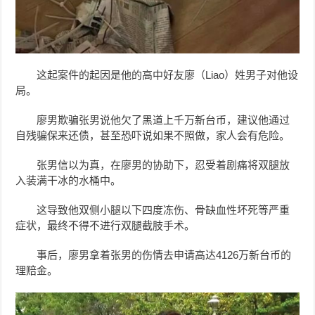
这起案件的起因是他的高中好友廖（Liao）姓男子对他设
局。
廖男欺骗张男说他欠了黑道上千万新台币，建议他通过
自残骗保来还债，甚至恐吓说如果不照做，家人会有危险。
张男信以为真，在廖男的协助下，忍受着剧痛将双腿放
入装满干冰的水桶中。
这导致他双侧小腿以下四度冻伤、骨缺血性坏死等严重
症状，最终不得不进行双腿截肢手术。
事后，廖男拿着张男的伤情去申请高达4126万新台币的
理赔金。