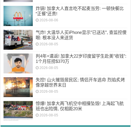
炸锅! 加拿大人直言吃不起麦当劳: 一顿快餐比
“正餐”还贵!
2026-08-06
气炸! 大温华人买iPhone显示”已送达”, 查监控傻
眼: 根本没人来送货
2026-08-05
判4年+遣返! 加拿大22岁印度留学生赴美”收钱”:
1个月狂捞$370万
2026-08-05
失控! 山火摧毁居民区; 情侣开车逃命 烈焰炙烤
像穿越世界末日
2026-08-05
惊爆! 加拿大两飞机空中相撞坠毁! 上海起飞航
班也出险情, 仅相距20米
2026-08-05