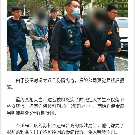
由于投保时间太近且伤情离奇，保险公司察觉异状后报
警。
最终真相大白，这名被忽悠瘸了的张姓大学生不仅落下
终身残疾，还因诈保被判刑2年（缓刑2年），而始作俑者廖
男则被判处6年有期徒刑。
不论是印度的苏拉杰还是台湾的张姓男生，他们都为了
眼前的利益付出了不可挽回的惨痛代价，令人唏嘘不已。