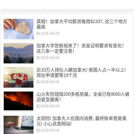
真相！加拿大平均薪资每周$1337, 这三个地方
最高
2026-08-06
加拿大学签新规来了！资金证明要求有变化！
这几条一定要注意！
2026-08-06
近10万人排队入籍加拿大! 美国人占一半以上!
现在申请要等19个月
2026-08-06
山火失控烧毁200多栋房屋，全省已有8000人被
迫紧急撤离！
2026-08-06
太阴险! 加拿大人在国内消费, 最终账单竟是美
元! 小心这类网站!
2026-08-06