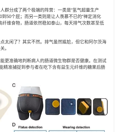
人群分成了两个极端的阵营：一类是“氢气超量生产
0到50个屁；而另一类则是让人羡慕不已的“禅定消化
的高纤维食物，肠道依然稳如泰山，每天排气次数甚至低
有点太闲了？其实不然。排气虽然尴尬，但它和阿尔茨海
有关。
生能更准确地判断病人的肠道微生物群是否健康。在测试
%，能精准捕捉到参与者在吃下含有益生元纤维的糖果后肠