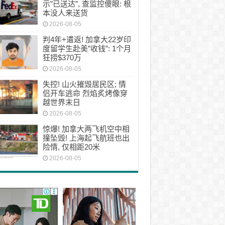
示”已送达”, 查监控傻眼: 根
本没人来送货
2026-08-05
判4年+遣返! 加拿大22岁印
度留学生赴美”收钱”: 1个月
狂捞$370万
2026-08-05
失控! 山火摧毁居民区; 情
侣开车逃命 烈焰炙烤像穿
越世界末日
2026-08-05
惊爆! 加拿大两飞机空中相
撞坠毁! 上海起飞航班也出
险情, 仅相距20米
2026-08-05