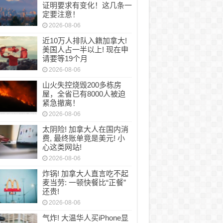
证明要求有变化！这几条一
定要注意！
2026-08-06
近10万人排队入籍加拿大!
美国人占一半以上! 现在申
请要等19个月
2026-08-06
山火失控烧毁200多栋房
屋，全省已有8000人被迫
紧急撤离！
2026-08-06
太阴险! 加拿大人在国内消
费, 最终账单竟是美元! 小
心这类网站!
2026-08-06
炸锅! 加拿大人直言吃不起
麦当劳: 一顿快餐比“正餐”
还贵!
2026-08-06
气炸! 大温华人买iPhone显