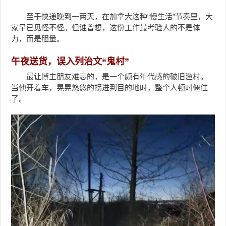
至于快递晚到一两天，在加拿大这种“慢生活”节奏里，大
家早已见怪不怪。
但谁曾想，这份工作最考验人的不是体
力，而是胆量。
午夜送货，误入列治文“鬼村”
最让博主朋友难忘的，是一个颇有年代感的破旧渔村。
当他开着车，晃晃悠悠的拐进到目的地时，整个人顿时僵住
了。