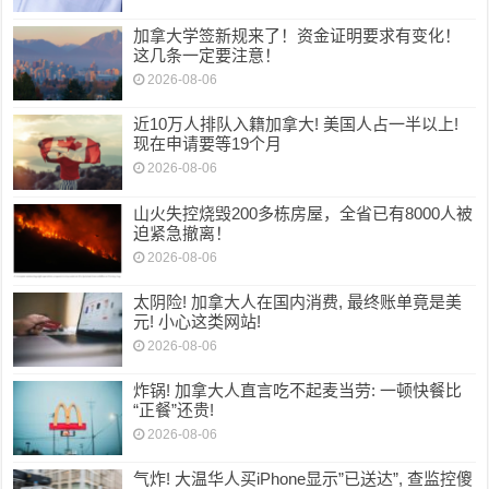
加拿大学签新规来了！资金证明要求有变化！
这几条一定要注意！
2026-08-06
近10万人排队入籍加拿大! 美国人占一半以上!
现在申请要等19个月
2026-08-06
山火失控烧毁200多栋房屋，全省已有8000人被
迫紧急撤离！
2026-08-06
太阴险! 加拿大人在国内消费, 最终账单竟是美
元! 小心这类网站!
2026-08-06
炸锅! 加拿大人直言吃不起麦当劳: 一顿快餐比
“正餐”还贵!
2026-08-06
气炸! 大温华人买iPhone显示”已送达”, 查监控傻