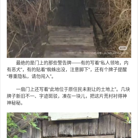
最绝的是门上的那些警告牌——有的写着“私人领地，内
有恶犬”，有的贴着“蜘蛛出没，注意脚下”，还有个牌子提醒
“尊重隐私，请勿闯入”。
一扇门上还写着“此地位于原住民未割让的土地上”。几块
牌子新旧不一、字迹斑驳，凑在一块儿，把这片荒村衬得神
神秘秘。