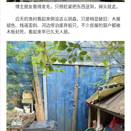
博主朋友看得发毛，只想赶紧把东西送到，掉头就走。
白天的渔村看起来倒没这么阴森，只是稍显破旧：木屋
褪色、栈道歪斜、河边停泊废弃船只，不少房屋的窗户都被
木板封死，看起来早已久无人居。