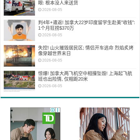
眼: 根本没人来送货
2026-08-05
判4年+遣返! 加拿大22岁印度留学生赴美”收钱”:
1个月狂捞$370万
2026-08-05
失控! 山火摧毁居民区; 情侣开车逃命 烈焰炙烤
像穿越世界末日
2026-08-05
惊爆! 加拿大两飞机空中相撞坠毁! 上海起飞航
班也出险情, 仅相距20米
2026-08-05