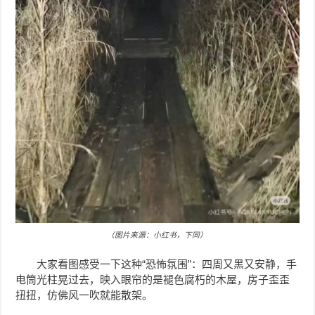
（图片来源：小红书，下同）
大家看图感受一下这种“恐怖氛围”：四周又黑又安静，手
电筒光柱晃过去，映入眼帘的是褪色腐朽的木屋，房子歪歪
扭扭，仿佛风一吹就能散架。