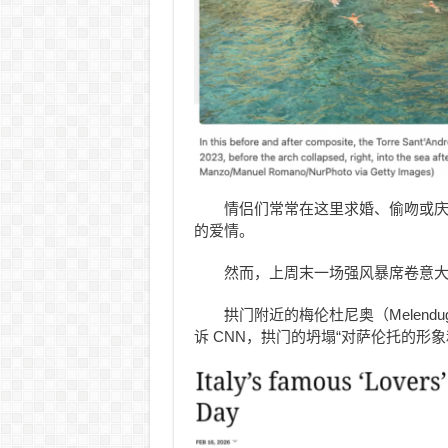
情侣们常常在这里求婚、偷吻或
的爱情。
然而，上周末一场强风暴席卷意
拱门附近的梅伦杜尼奥（Melendugno）
诉 CNN，拱门的坍塌“对萨伦托的形