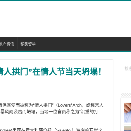
地产资讯
移民留学
情人拱门”在情人节当天坍塌！
爱而被称为“情人拱门”（Lovers’ Arch，或称恋人
暴风雨袭击而坍塌，当地一位官员称之为“沉重的打
ndrea)
坐落在
意大利萨伦托（Salento ）海岸的石崖之