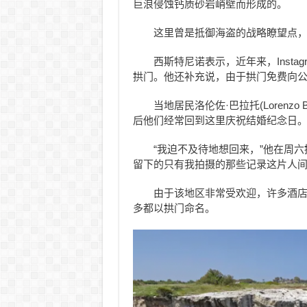
巨浪侵蚀钙质砂岩峭壁而形成的。
这里曾是抵御海盗的战略瞭望点，
西斯特尼诺表示，近年来，Inst
拱门。他还补充说，由于拱门免费向
当地居民洛伦佐·巴拉托(Lorenzo
后他们经常回到这里庆祝结婚纪念日
“我迫不及待地想回来，”他在周六拱
留下的只有我拍摄的那些记录这片人间
由于该地区非常受欢迎，许多酒
多都以拱门命名。