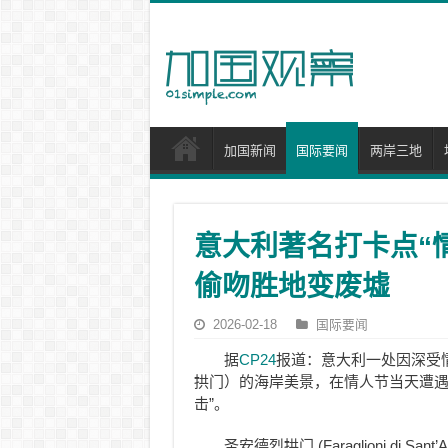
加国新闻
国际要闻
两岸三地
意大利著名打卡点“
偷吻胜地变废墟
2026-02-18
国际要闻
据
CP24
报道：意大利一处因深受情侣喜
拱门）的海岸美景，在情人节当天遭遇
击”。
圣安德烈拱门 (Faraglioni di Sant’A