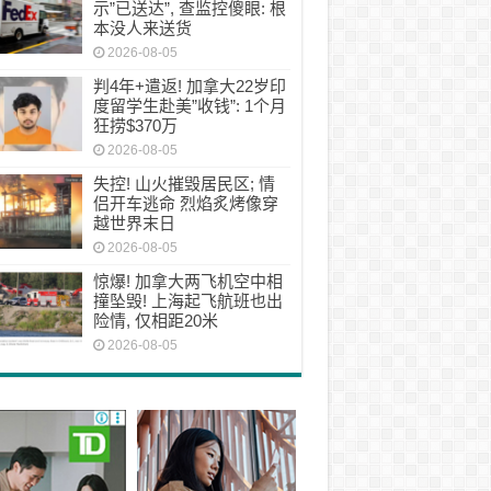
示”已送达”, 查监控傻眼: 根
本没人来送货
2026-08-05
判4年+遣返! 加拿大22岁印
度留学生赴美”收钱”: 1个月
狂捞$370万
2026-08-05
失控! 山火摧毁居民区; 情
侣开车逃命 烈焰炙烤像穿
越世界末日
2026-08-05
惊爆! 加拿大两飞机空中相
撞坠毁! 上海起飞航班也出
险情, 仅相距20米
2026-08-05