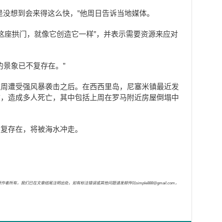
是没想到会来得这么快，”他周日告诉当地媒体。
了这座拱门，就像它创造它一样”，并表示需要资源来应对
的景象已不复存在。”
数周遭受强风暴袭击之后。在西西里岛，尼塞米镇最近发
滥，造成多人死亡，其中包括上周在罗马附近房屋倒塌中
不复存在，将被海水冲走。
，我们已在文章结尾注明出处，如有标注错误或其他问题请发邮件01simple888@gmail.com，