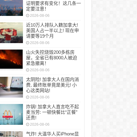
证明要求有变化！这几条一
定要注意！
2026-08-06
近10万人排队入籍加拿大!
美国人占一半以上! 现在申
请要等19个月
2026-08-06
山火失控烧毁200多栋房
屋，全省已有8000人被迫
紧急撤离！
2026-08-06
太阴险! 加拿大人在国内消
费, 最终账单竟是美元! 小
心这类网站!
2026-08-06
炸锅! 加拿大人直言吃不起
麦当劳: 一顿快餐比“正餐”
还贵!
2026-08-06
气炸! 大温华人买iPhone显