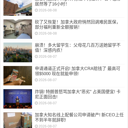
居然等了16小时！
2026-08-08
砍了又恢复！加拿大政府悄然回调难民医保，
部分福利重新全额报销！
2026-08-08
崩溃！多大留学生：父母花几百万送她留学不
值！深感内疚！
2026-08-07
申请通道正式开启! 加拿大CRA赔钱了 最高可
领$5000 现在就能申领!
2026-08-07
炸锅! 特朗普怒骂加拿大”恶劣” 占美国便宜! 卡
尼正面回击!
2026-08-07
加拿大知名线上配餐公司申请破产! 新CEO上任
不到半年就辞职!
2026-08-07