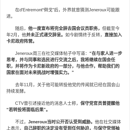
在d’Entremont“倒戈”后，外界就曾猜测Jeneroux可能跟
进。
随后，
他一度宣布将完全辞去国会议员职务，
但截至今
年2月，他
并未正式递交辞呈。
如今剧情终于反转，
直接加入
卡尼政府阵营。
Jeneroux周三在社交媒体帖子中写道：
“在与家人进一步
思考，并与同事和选民进行交流之后，我将继续在国会任
职，并将作为卡尼新政府的一部分，与他合作，帮助我们的
国家在面对未来挑战时增强实力。”
去年11月，关于他可能转投他党的传闻就已经在国会山
持续发酵。
CTV曾引述接近他的消息人士称，
保守党官员曾提醒他
“若转投将面临后果”。
不过，
Jeneroux当时公开否认受到威胁。
他在社交媒体
上表示，
自己辞职的决定没有受到任何胁迫，与保守党领袖