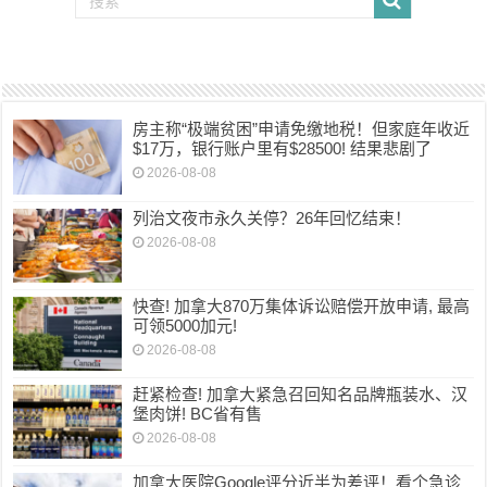
房主称“极端贫困”申请免缴地税！但家庭年收近
$17万，银行账户里有$28500! 结果悲剧了
2026-08-08
列治文夜市永久关停？26年回忆结束！
2026-08-08
快查! 加拿大870万集体诉讼赔偿开放申请, 最高
可领5000加元!
2026-08-08
赶紧检查! 加拿大紧急召回知名品牌瓶装水、汉
堡肉饼! BC省有售
2026-08-08
加拿大医院Google评分近半为差评！看个急诊