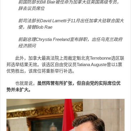
前国防部长Bill Blair被任命为加拿大驻英国高级专员，
辞去议员席位
前司法部长David Lametti于11月出任加拿大驻联合国大
使，接替Bob Rae
前副总理Chrystia Freeland宣布辞职，出任乌克兰政府
经济顾问
此外，加拿大最高法院上周裁定魁北克Terrebonne选区联
邦选举结果无效。该选区自由党议员Tatiana Auguste曾以1票
优势胜出，该席位将重新举行补选。
也就是说，
虽然阵营有所扩张，但自由党的实际席位优
势并未扩大。