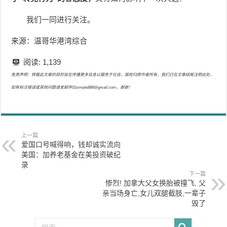
我们一同进行关注。
来源：温哥华港湾综合
阅读:
1,139
免责声明：转载此文章的目的旨在传播更多信息以服务于社会，版权归原作者所有，我们已在文章结尾注明出处，
如有标注错误或其他问题请发邮件01simple888@gmail.com，谢谢！
上一篇
爱国口号喊得响，钱却诚实流向
美国：加养老基金在美投资破纪
录
下一篇
惨烈! 加拿大父女换胎被撞飞, 父
亲当场身亡,女儿双腿截肢,一辈子
毁了