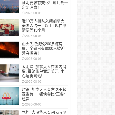
证明要求有变化！这几条一
定要注意！
2026-08-06
近10万人排队入籍加拿大!
美国人占一半以上! 现在申
请要等19个月
2026-08-06
山火失控烧毁200多栋房
屋，全省已有8000人被迫
紧急撤离！
2026-08-06
太阴险! 加拿大人在国内消
费, 最终账单竟是美元! 小
心这类网站!
2026-08-06
炸锅! 加拿大人直言吃不起
麦当劳: 一顿快餐比“正餐”
还贵!
2026-08-06
气炸! 大温华人买iPhone显