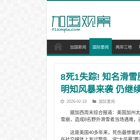
加国新闻
国际要闻
两岸三地
8死1失踪! 知名滑
明知风暴来袭 仍继续
2026-02-19
国际要闻
据加西周末综合报道：美国加州太浩
雪崩，造成8名野外滑雪者当场遇难，
这是美国40多年来，死伤最惨重
在社交媒体上发过警告，说“大风暴”