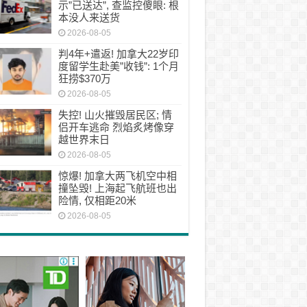
示”已送达”, 查监控傻眼: 根
本没人来送货
2026-08-05
判4年+遣返! 加拿大22岁印
度留学生赴美”收钱”: 1个月
狂捞$370万
2026-08-05
失控! 山火摧毁居民区; 情
侣开车逃命 烈焰炙烤像穿
越世界末日
2026-08-05
惊爆! 加拿大两飞机空中相
撞坠毁! 上海起飞航班也出
险情, 仅相距20米
2026-08-05