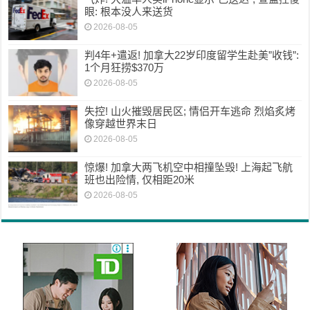
眼: 根本没人来送货
2026-08-05
判4年+遣返! 加拿大22岁印度留学生赴美”收钱”:
1个月狂捞$370万
2026-08-05
失控! 山火摧毁居民区; 情侣开车逃命 烈焰炙烤
像穿越世界末日
2026-08-05
惊爆! 加拿大两飞机空中相撞坠毁! 上海起飞航
班也出险情, 仅相距20米
2026-08-05