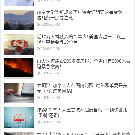
加拿大学签新规来了！资金证明要求有变化！
这几条一定要注意！
2026-08-06
近10万人排队入籍加拿大! 美国人占一半以上!
现在申请要等19个月
2026-08-06
山火失控烧毁200多栋房屋，全省已有8000人被
迫紧急撤离！
2026-08-06
太阴险! 加拿大人在国内消费, 最终账单竟是美
元! 小心这类网站!
2026-08-06
炸锅! 加拿大人直言吃不起麦当劳: 一顿快餐比
“正餐”还贵!
2026-08-06
气炸! 大温华人买iPhone显示”已送达”, 查监控傻