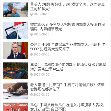
景美人更暖! 夫妇徒步8年横穿全国，这才是真
正的加拿大！
2026-08-10
被坑$50万! 多名华人指控遭遇加拿大投资移民
骗局, 内幕细节曝光
2026-08-10
豪赌24小时! 全球资本将齐聚加拿大, 卡尼押注
5000亿, 经济大变局来了
2026-08-10
离谱! 西温地块叫价$1280万 现场只有水泥地基
海景豪宅全靠AI生成!
2026-08-09
老人常遇上门推销？手机每月偷偷扣钱？这些
套路现在都违法了！
2026-08-09
扎心! 中国父母砸几百万送女儿读加拿大名校,
女儿却自责: 自己不配