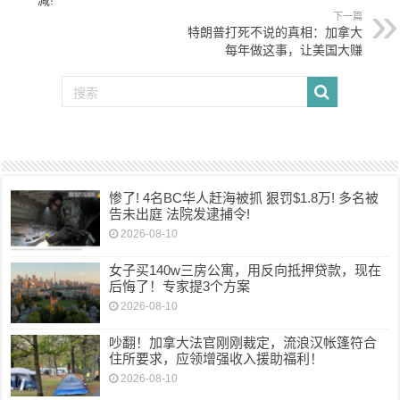
下一篇
特朗普打死不说的真相：加拿大
每年做这事，让美国大赚
惨了! 4名BC华人赶海被抓 狠罚$1.8万! 多名被
告未出庭 法院发逮捕令!
2026-08-10
女子买140w三房公寓，用反向抵押贷款，现在
后悔了！专家提3个方案
2026-08-10
吵翻！加拿大法官刚刚裁定，流浪汉帐篷符合
住所要求，应领增强收入援助福利！
2026-08-10