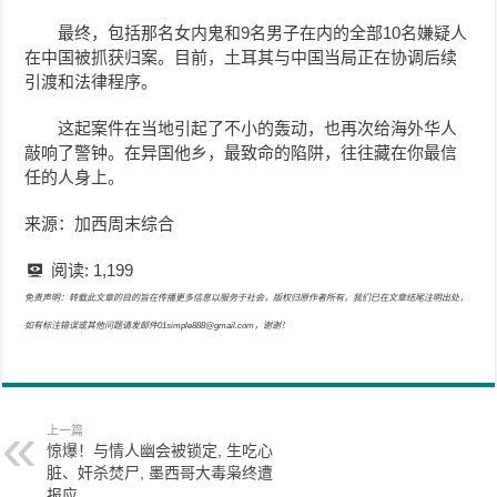
最终，包括那名女内鬼和9名男子在内的全部10名嫌疑人
在中国被抓获归案。目前，土耳其与中国当局正在协调后续
引渡和法律程序。
这起案件在当地引起了不小的轰动，也再次给海外华人
敲响了警钟。在异国他乡，最致命的陷阱，往往藏在你最信
任的人身上。
来源：加西周末综合
阅读:
1,199
免责声明：转载此文章的目的旨在传播更多信息以服务于社会，版权归原作者所有，我们已在文章结尾注明出处，
如有标注错误或其他问题请发邮件01simple888@gmail.com，谢谢！
上一篇
惊爆！与情人幽会被锁定, 生吃心
脏、奸杀焚尸, 墨西哥大毒枭终遭
报应