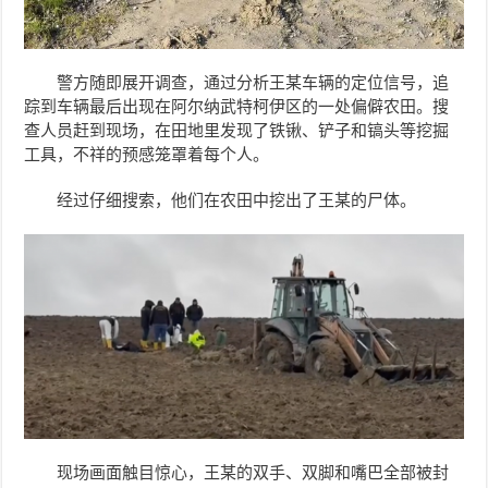
警方随即展开调查，通过分析
王某
车辆的定位信号，追
踪到车辆最后出现在阿尔纳武特柯伊区的一处偏僻农田。搜
查人员赶到现场，在田地里发现了铁锹、铲子和镐头等挖掘
工具，不祥的预感笼罩着每个人。
经过仔细搜索，他们在农田中挖出了王某的尸体。
现场画面触目惊心，
王某
的双手、双脚和嘴巴全部被封