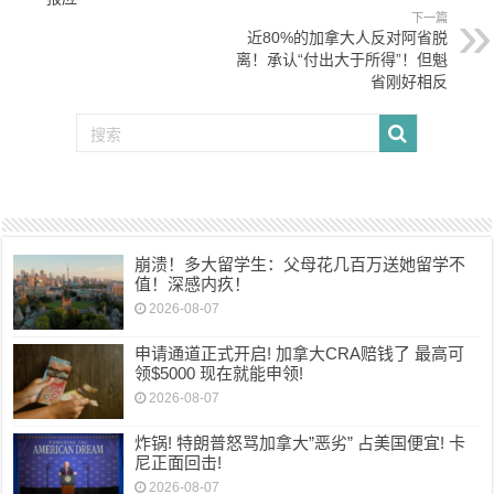
下一篇
近80%的加拿大人反对阿省脱
离！承认“付出大于所得”！但魁
省刚好相反
崩溃！多大留学生：父母花几百万送她留学不
值！深感内疚！
2026-08-07
申请通道正式开启! 加拿大CRA赔钱了 最高可
领$5000 现在就能申领!
2026-08-07
炸锅! 特朗普怒骂加拿大”恶劣” 占美国便宜! 卡
尼正面回击!
2026-08-07