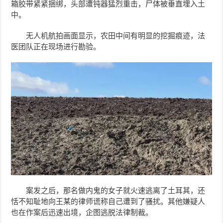
箱胶带紧紧捆绑，头部遭钝器猛烈重击，尸体被垂直埋入土
中。
无人机航拍画面显示，农田中间有明显的挖掘痕迹，法
医团队正在现场进行勘验。
案发之后，那名做内鬼的女子就火速逃离了土耳其，还
恬不知耻地向王某的律师谎称自己遭到了骚扰。其他嫌疑人
也在作案后迅速出境，企图逃脱法律制裁。