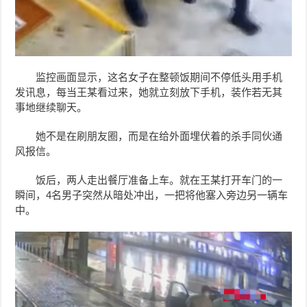
监控画面显示，这名女子在整顿饭期间不停低头用手机
发讯息，每当
王某
看过来，她就立刻放下手机，装作若无其
事地继续聊天。
她不是在刷朋友圈，而是在给外面埋伏着的杀手同伙通
风报信。
饭后，两人走出餐厅准备上车。就在
王某
打开车门的一
瞬间，4名男子突然从暗处冲出，一把将他塞入旁边另一辆车
中。