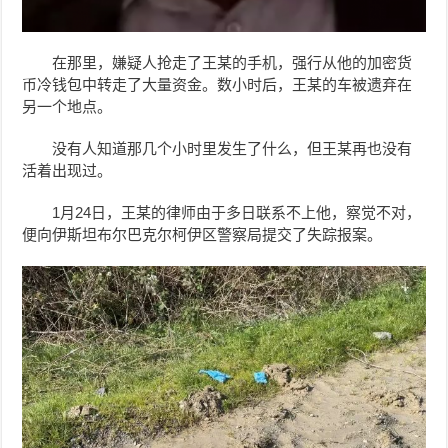
在那里，嫌疑人抢走了
王某
的手机，强行从他的加密货
币冷钱包中转走了大量资金。数小时后，
王某
的车被遗弃在
另一个地点。
没有人知道那几个小时里发生了什么，但
王某
再也没有
活着出现过。
1月24日，
王某
的律师由于多日联系不上他，察觉不对，
便向伊斯坦布尔巴克尔柯伊区警察局提交了失踪报案。