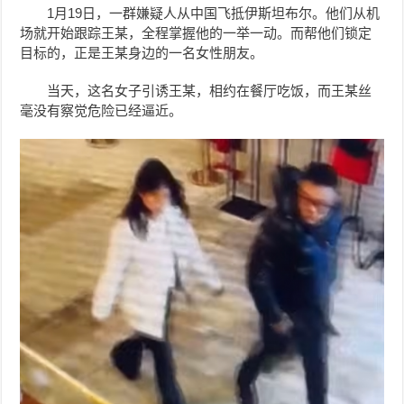
1月19日，一群嫌疑人从中国飞抵伊斯坦布尔。他们从机
场就开始跟踪
王某
，全程掌握他的一举一动。而帮他们锁定
目标的，正是
王某
身边的一名女性朋友。
当天，
这名女子引诱
王某
，相约在餐厅吃饭，而王某丝
毫没有察觉危险已经逼近。