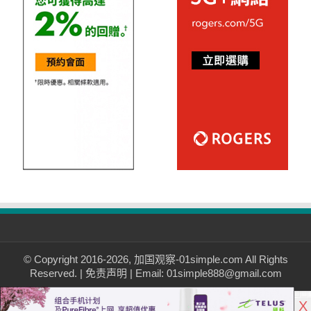
© Copyright 2016-2026, 加国观察-01simple.com All Rights
Reserved. |
免责声明
| Email: 01simple888@gmail.com
X