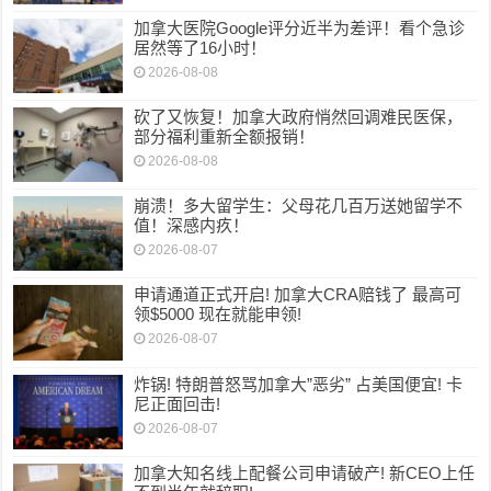
加拿大医院Google评分近半为差评！看个急诊
居然等了16小时！
2026-08-08
砍了又恢复！加拿大政府悄然回调难民医保，
部分福利重新全额报销！
2026-08-08
崩溃！多大留学生：父母花几百万送她留学不
值！深感内疚！
2026-08-07
申请通道正式开启! 加拿大CRA赔钱了 最高可
领$5000 现在就能申领!
2026-08-07
炸锅! 特朗普怒骂加拿大”恶劣” 占美国便宜! 卡
尼正面回击!
2026-08-07
加拿大知名线上配餐公司申请破产! 新CEO上任