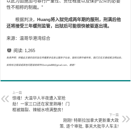
以此为由施加与罪行严重性、责任程度以及保护公众的必要
性不相称的制裁。”
根据判决，
Huang将入狱完成两年期的服刑，刑满后他
还将接受三年缓刑监管，出狱后可能很快被驱逐出境。
来源：温哥华港湾综合
阅读:
1,265
免责声明：转载此文章的目的旨在传播更多信息以服务于社会，版权归原作者所有，我们已在文章结尾注明出处，
如有标注错误或其他问题请发邮件01simple888@gmail.com，谢谢！
上一篇
惊魂！大温华人半夜遭入室抢
劫！一家三口还在家里熟睡！门
框被踹裂、辣椒水喷满整房！
下一篇
刚刚! 特斯拉加拿大更新重大政
策, 逐个审批, 事关大批华人车主!