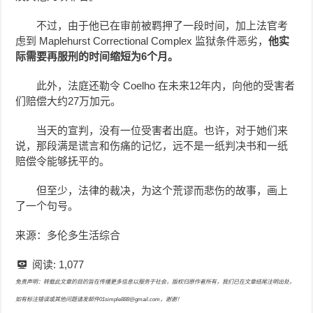
不过，由于他已在审前被羁押了一段时间，加上法官考
虑到 Maplehurst Correctional Complex 监狱条件恶劣，
他实
际需要再服刑的时间缩短为6个月。
此外，法庭还勒令 Coelho 在未来12年内，向他的受害者
们赔偿大约27万加元。
当天的宣判，没有一位受害者出庭。也许，对于她们来
说，那段满是谎言和伤痛的记忆，远不是一纸判决书和一纸
赔偿令能够抚平的。
但至少，法律的裁决，为这个荒谬而悲伤的故事，画上
了一个句号。
来源：多伦多生活综合
阅读:
1,077
免责声明：转载此文章的目的旨在传播更多信息以服务于社会，版权归原作者所有，我们已在文章结尾注明出处，
如有标注错误或其他问题请发邮件01simple888@gmail.com，谢谢！