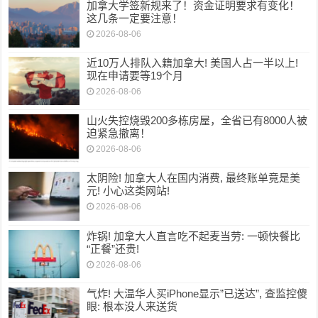
加拿大学签新规来了！资金证明要求有变化！
这几条一定要注意！
2026-08-06
近10万人排队入籍加拿大! 美国人占一半以上!
现在申请要等19个月
2026-08-06
山火失控烧毁200多栋房屋，全省已有8000人被
迫紧急撤离！
2026-08-06
太阴险! 加拿大人在国内消费, 最终账单竟是美
元! 小心这类网站!
2026-08-06
炸锅! 加拿大人直言吃不起麦当劳: 一顿快餐比
“正餐”还贵!
2026-08-06
气炸! 大温华人买iPhone显示”已送达”, 查监控傻
眼: 根本没人来送货