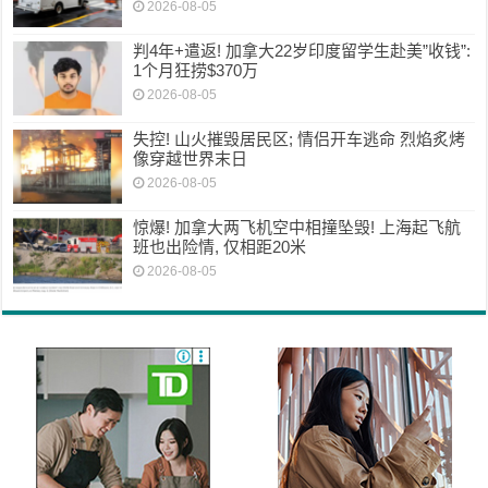
2026-08-05
判4年+遣返! 加拿大22岁印度留学生赴美”收钱”:
1个月狂捞$370万
2026-08-05
失控! 山火摧毁居民区; 情侣开车逃命 烈焰炙烤
像穿越世界末日
2026-08-05
惊爆! 加拿大两飞机空中相撞坠毁! 上海起飞航
班也出险情, 仅相距20米
2026-08-05