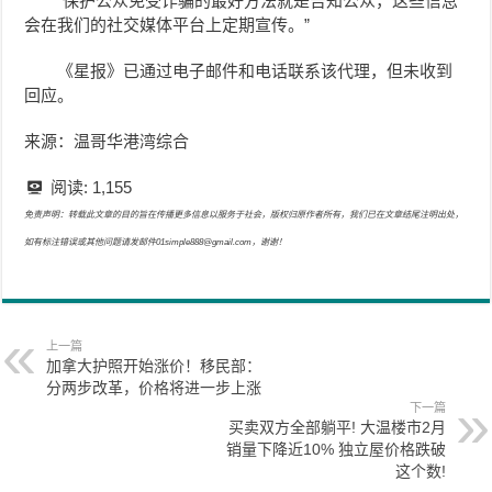
“保护公众免受诈骗的最好方法就是告知公众，这些信息
会在我们的社交媒体平台上定期宣传。”
《星报》已通过电子邮件和电话联系该代理，但未收到
回应。
来源：温哥华港湾综合
阅读:
1,155
免责声明：转载此文章的目的旨在传播更多信息以服务于社会，版权归原作者所有，我们已在文章结尾注明出处，
如有标注错误或其他问题请发邮件01simple888@gmail.com，谢谢！
上一篇
加拿大护照开始涨价！移民部：
分两步改革，价格将进一步上涨
下一篇
买卖双方全部躺平! 大温楼市2月
销量下降近10% 独立屋价格跌破
这个数!