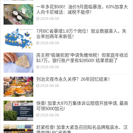
一年多花$500！油价9月面临暴涨，63%加拿大
人向卡尼喊话：减税不能停！
2026-08-09
7月BC省暴增1.8万个岗位！就业数据喜人，失
业率创两年来新低！
2026-08-09
房主称“极端贫困”申请免缴地税！但家庭年收近
$17万，银行账户里有$28500! 结果悲剧了
2026-08-08
列治文夜市永久关停？26年回忆结束！
2026-08-08
快查! 加拿大870万集体诉讼赔偿开放申请, 最高
可领5000加元!
2026-08-08
赶紧检查! 加拿大紧急召回知名品牌瓶装水、汉
堡肉饼! BC省有售