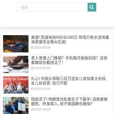
离谱! 西温地块叫价$1280万 现场只有水泥地基
海景豪宅全靠AI生成!
2026-08-09
老人常遇上门推销？手机每月偷偷扣钱？这些
套路现在都违法了！
2026-08-09
扎心! 中国父母砸几百万送女儿读加拿大名校,
女儿却自责: 自己不配
2026-08-09
彻底凉了! 特朗普对赴美生子下狠手! 违规者被
撤签、终身禁入, 孩子美国籍也难保?
2026-08-09