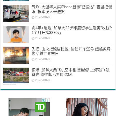
气炸! 大温华人买iPhone显示”已送达”, 查监控傻
眼: 根本没人来送货
2026-08-05
判4年+遣返! 加拿大22岁印度留学生赴美”收钱”:
1个月狂捞$370万
2026-08-05
失控! 山火摧毁居民区; 情侣开车逃命 烈焰炙烤
像穿越世界末日
2026-08-05
惊爆! 加拿大两飞机空中相撞坠毁! 上海起飞航
班也出险情, 仅相距20米
2026-08-05