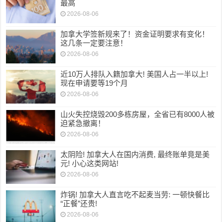
最高
2026-08-06
加拿大学签新规来了！资金证明要求有变化！
这几条一定要注意！
2026-08-06
近10万人排队入籍加拿大! 美国人占一半以上!
现在申请要等19个月
2026-08-06
山火失控烧毁200多栋房屋，全省已有8000人被
迫紧急撤离！
2026-08-06
太阴险! 加拿大人在国内消费, 最终账单竟是美
元! 小心这类网站!
2026-08-06
炸锅! 加拿大人直言吃不起麦当劳: 一顿快餐比
“正餐”还贵!
2026-08-06