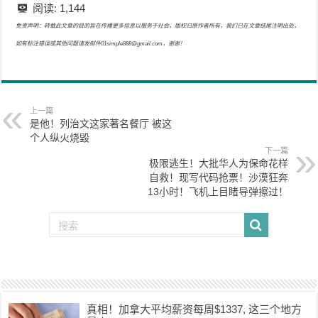
阅读:
1,144
免责声明：转载此文章的目的旨在传播更多信息以服务于社会，版权归原作者所有，我们已在文章结尾注明出处，
如有标注错误或其他问题请发邮件01simple888@gmail.com，谢谢！
上一篇
是他！列治文这家著名餐厅 被这
个人纵火烧毀
下一篇
极限逃生！大批华人为保命花样
自救！现写代码抢票！沙漠狂奔
13小时！飞机上目睹导弹擦过！
真相！加拿大平均薪资每周$1337, 这三个地方