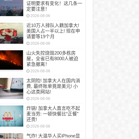
证明要求有变化！这几条一
定要注意！
2026-08-06
近10万人排队入籍加拿大!
美国人占一半以上! 现在申
请要等19个月
2026-08-06
山火失控烧毁200多栋房
屋，全省已有8000人被迫
紧急撤离！
2026-08-06
太阴险! 加拿大人在国内消
费, 最终账单竟是美元! 小
心这类网站!
2026-08-06
炸锅! 加拿大人直言吃不起
麦当劳: 一顿快餐比“正餐”
还贵!
2026-08-06
气炸! 大温华人买iPhone显