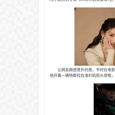
让网友颇感意外的是，平时在电
他开着一辆特斯拉在洛杉矶街头穿梭