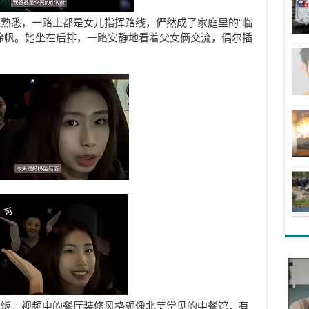
熟悉，一路上都是女儿指挥路线，俨然成了家庭里的“临
徐帆。她坐在后排，一路安静地看着父女俩交流，偶尔插
吃饭。视频中的餐厅装修风格颇像北美常见的中餐馆，有