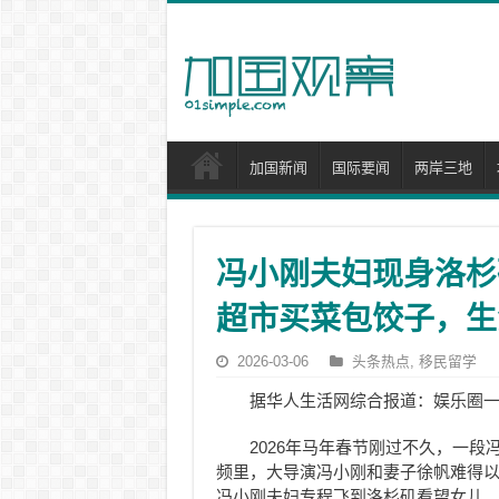
加国新闻
国际要闻
两岸三地
冯小刚夫妇现身洛杉
超市买菜包饺子，生
2026-03-06
头条热点
,
移民留学
据华人生活网综合报道：娱乐圈
2026年马年春节刚过不久，一
频里，大导演冯小刚和妻子徐帆难得
冯小刚夫妇专程飞到洛杉矶看望女儿