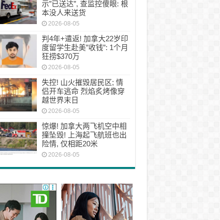
示”已送达”, 查监控傻眼: 根
本没人来送货
2026-08-05
判4年+遣返! 加拿大22岁印
度留学生赴美”收钱”: 1个月
狂捞$370万
2026-08-05
失控! 山火摧毁居民区; 情
侣开车逃命 烈焰炙烤像穿
越世界末日
2026-08-05
惊爆! 加拿大两飞机空中相
撞坠毁! 上海起飞航班也出
险情, 仅相距20米
2026-08-05