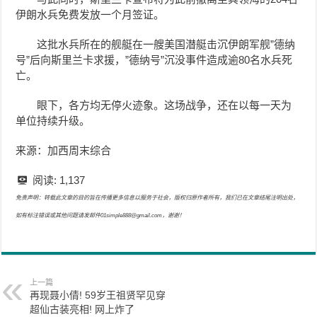
伊朗水兵免费发放一个月签证。
这批水兵所在的舰艇在一艘美国潜艇击沉伊朗军舰”德纳
号”后向斯里兰卡求援，”德纳号”沉没事件造成逾80名水兵死
亡。
眼下，各方均无停火迹象。这场战争，还在以每一天为
单位持续升级。
来源：加西周末综合
阅读:
1,137
免责声明：转载此文章的目的旨在传播更多信息以服务于社会，版权归原作者所有，我们已在文章结尾注明出处，
如有标注错误或其他问题请发邮件01simple888@gmail.com，谢谢！
上一篇
再现聂小倩! 59岁王祖贤罕见穿
超仙古装亮相! 网上炸了