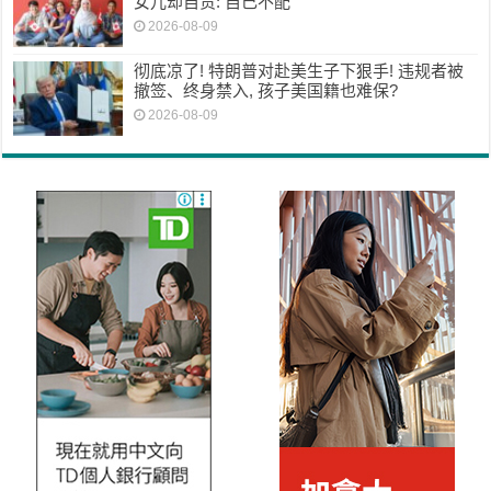
女儿却自责: 自己不配
2026-08-09
彻底凉了! 特朗普对赴美生子下狠手! 违规者被
撤签、终身禁入, 孩子美国籍也难保?
2026-08-09