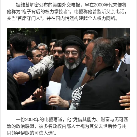
据维基解密公布的美国外交电报，早在2000年代末便将
他称为”袍子背后的权力掌控者”。电报称他曾监听父亲电话，
充当”首席守门人”，并在国内悄然构建起个人权力网络。
一份2008年的电报写道，他”凭借其能力、财富与无可匹
敌的政治联盟，被多名政权内部人士视为其父去世后参与共
同领导伊朗的可信人选”。