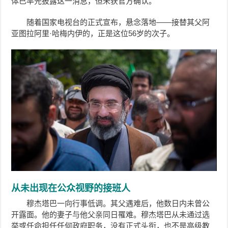
体已率先披露这一消息，但未获官方确认。
随着国家电视台的正式宣布，悬念落地——接替其父阿
亚图拉阿里·哈梅内伊的，正是这位56岁的次子。
从未出现在公众视野的接班人
穆杰塔巴一向行事低调。其父遇难后，他数日内未曾公
开露面。他的妻子与他父亲同日罹难。穆杰塔巴从未通过选
举或任命担任任何政府职务，没有正式头衔，也不是高级教