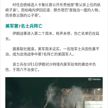
时任总统候选人卡鲁比曾公开斥责他是”靠父亲上位的纨
绔子弟”。而哈梅内伊回应道：穆杰塔巴”是独当一面的人物，
而非靠父荫的公子哥”。
美军第7名士兵阵亡
伊朗战事进入第二个周末，枪声未停，伤亡名单仍在延
长。
据美联社报道，美军周末证实，一名陆军士兵因伤重不
治，成为这场战争中第7名阵亡的美国军人。
该士兵在3月1日伊朗对沙特境内美军驻地的袭击中负
伤，于周六不治身亡。