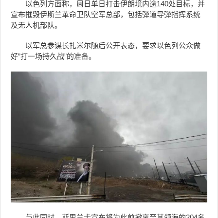
以色列方面称，周日单日打击伊朗境内逾140处目标，并
宣布摧毁伊斯兰革命卫队空军总部，包括弹道导弹指挥系统
及无人机部队。
以军总参谋长扎米尔随后公开表态，要求以色列公众做
好”打一场持久战”的准备。
与此同时，斯里兰卡宣布将为此前撤离至其领海的204名