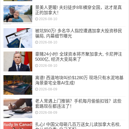
景美人更暖! 夫妇徒步8年横穿全国，这才是真
正的加拿大！
2026-08-10
被坑$50万! 多名华人指控遭遇加拿大投资移民
骗局, 内幕细节曝光
2026-08-10
豪赌24小时! 全球资本将齐聚加拿大, 卡尼押注
5000亿, 经济大变局来了
2026-08-10
离谱! 西温地块叫价$1280万 现场只有水泥地基
海景豪宅全靠AI生成!
2026-08-09
老人常遇上门推销？手机每月偷偷扣钱？这些
套路现在都违法了！
2026-08-09
扎心! 中国父母砸几百万送女儿读加拿大名校,