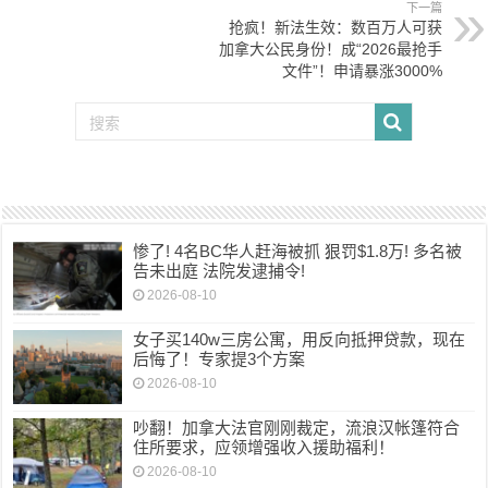
下一篇
抢疯！新法生效：数百万人可获
加拿大公民身份！成“2026最抢手
文件”！申请暴涨3000%
惨了! 4名BC华人赶海被抓 狠罚$1.8万! 多名被
告未出庭 法院发逮捕令!
2026-08-10
女子买140w三房公寓，用反向抵押贷款，现在
后悔了！专家提3个方案
2026-08-10
吵翻！加拿大法官刚刚裁定，流浪汉帐篷符合
住所要求，应领增强收入援助福利！
2026-08-10