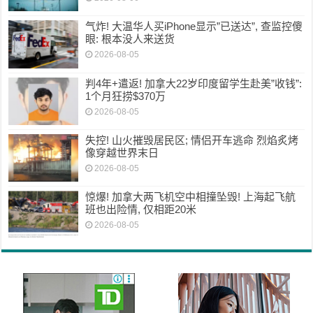
气炸! 大温华人买iPhone显示”已送达”, 查监控傻
眼: 根本没人来送货
2026-08-05
判4年+遣返! 加拿大22岁印度留学生赴美”收钱”:
1个月狂捞$370万
2026-08-05
失控! 山火摧毁居民区; 情侣开车逃命 烈焰炙烤
像穿越世界末日
2026-08-05
惊爆! 加拿大两飞机空中相撞坠毁! 上海起飞航
班也出险情, 仅相距20米
2026-08-05