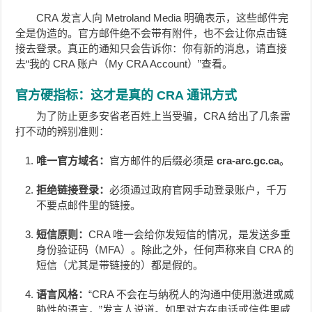
CRA 发言人向 Metroland Media 明确表示，这些邮件完
全是伪造的。官方邮件绝不会带有附件，也不会让你点击链
接去登录。真正的通知只会告诉你：你有新的消息，请直接
去“我的 CRA 账户（My CRA Account）”查看。
官方硬指标：这才是真的 CRA 通讯方式
为了防止更多安省老百姓上当受骗，CRA 给出了几条雷
打不动的辨别准则：
唯一官方域名：
官方邮件的后缀必须是
cra-arc.gc.ca
。
拒绝链接登录：
必须通过政府官网手动登录账户，千万
不要点邮件里的链接。
短信原则：
CRA 唯一会给你发短信的情况，是发送多重
身份验证码（MFA）。除此之外，任何声称来自 CRA 的
短信（尤其是带链接的）都是假的。
语言风格：
“CRA 不会在与纳税人的沟通中使用激进或威
胁性的语言，”发言人说道。如果对方在电话或信件里威