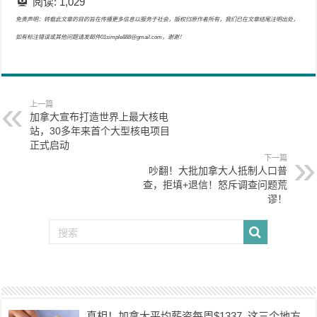
阅读:
1,029
免责声明：转载此文章的目的旨在传播更多信息以服务于社会，版权归原作者所有，我们已在文章结尾注明出处，
如有标注错误或其他问题请发邮件01simple888@gmail.com，谢谢！
上一篇
加拿大宣布打造世界上最大核电
站，30多年来首个大型核电项目
正式启动
下一篇
吵翻！大批加拿大人抵制人口普
查，拒填+退信！怒斥调查问题荒
谬！
真相！加拿大平均薪资每周$1337, 这三个地方