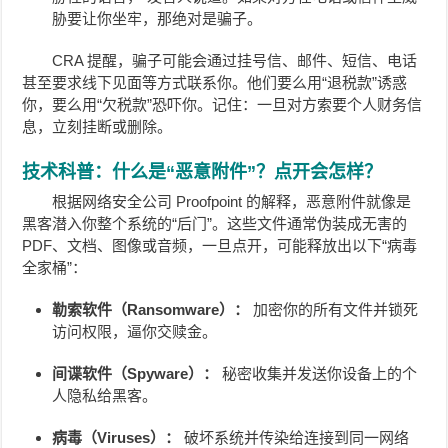
胁要让你坐牢，那绝对是骗子。
CRA 提醒，骗子可能会通过挂号信、邮件、短信、电话
甚至要求线下见面等方式联系你。他们要么用“退税款”诱惑
你，要么用“欠税款”恐吓你。记住：一旦对方索要个人财务信
息，立刻挂断或删除。
技术科普：什么是“恶意附件”？点开会怎样？
根据网络安全公司 Proofpoint 的解释，恶意附件就像是
黑客潜入你整个系统的“后门”。这些文件通常伪装成无害的
PDF、文档、图像或音频，一旦点开，可能释放出以下“病毒
全家桶”：
勒索软件（Ransomware）：
加密你的所有文件并锁死
访问权限，逼你交赎金。
间谍软件（Spyware）：
秘密收集并发送你设备上的个
人隐私给黑客。
病毒（Viruses）：
破坏系统并传染给连接到同一网络