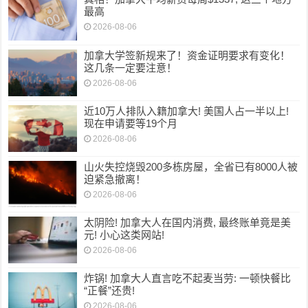
最高
2026-08-06
加拿大学签新规来了！资金证明要求有变化！
这几条一定要注意！
2026-08-06
近10万人排队入籍加拿大! 美国人占一半以上!
现在申请要等19个月
2026-08-06
山火失控烧毁200多栋房屋，全省已有8000人被
迫紧急撤离！
2026-08-06
太阴险! 加拿大人在国内消费, 最终账单竟是美
元! 小心这类网站!
2026-08-06
炸锅! 加拿大人直言吃不起麦当劳: 一顿快餐比
“正餐”还贵!
2026-08-06