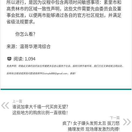
所以进行，是因为议程中包含两项时间敏感事项：素里市和
高贵林市的区域一致性声明，这些文件需要先由委员会及董
事会批准，以便两市能够通过各自的官方社区规划，并满足
省级法规要求。
你怎么看？
来源：温哥华港湾综合
阅读:
1,094
免责声明：转载此文章的目的旨在传播更多信息以服务于社会，版权归原作者所有，我们已在文章结尾注明出处，
如有标注错误或其他问题请发邮件01simple888@gmail.com，谢谢！
上一篇
谁说加拿大千禧一代买房无望？
这些地方的购房比例一直很稳！
下一篇
疯了! 女子嫌头发剪太丑 拔刀怒
捅理发师 现场爆发激烈肉搏!