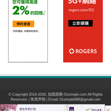
© Copyright 2016-2026, 加国观察-01simple.com All Rights
Reserved. |
免责声明
| Email: 01simple888@gmail.com
X