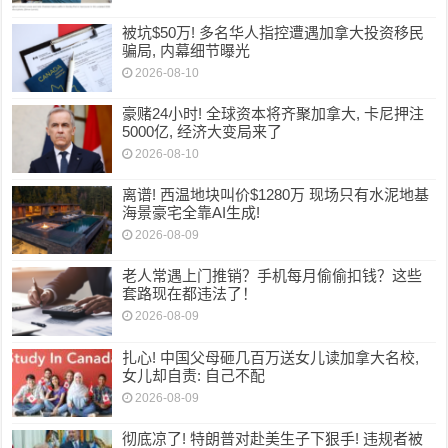
被坑$50万! 多名华人指控遭遇加拿大投资移民
骗局, 内幕细节曝光
2026-08-10
豪赌24小时! 全球资本将齐聚加拿大, 卡尼押注
5000亿, 经济大变局来了
2026-08-10
离谱! 西温地块叫价$1280万 现场只有水泥地基
海景豪宅全靠AI生成!
2026-08-09
老人常遇上门推销？手机每月偷偷扣钱？这些
套路现在都违法了！
2026-08-09
扎心! 中国父母砸几百万送女儿读加拿大名校,
女儿却自责: 自己不配
2026-08-09
彻底凉了! 特朗普对赴美生子下狠手! 违规者被