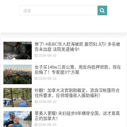
惨了! 4名BC华人赶海被抓 狠罚$1.8万! 多名被
告未出庭 法院发逮捕令!
2026-08-10
女子买140w三房公寓，用反向抵押贷款，现在
后悔了！专家提3个方案
2026-08-10
吵翻！加拿大法官刚刚裁定，流浪汉帐篷符合
住所要求，应领增强收入援助福利！
2026-08-10
景美人更暖! 夫妇徒步8年横穿全国，这才是真
正的加拿大！
2026-08-10