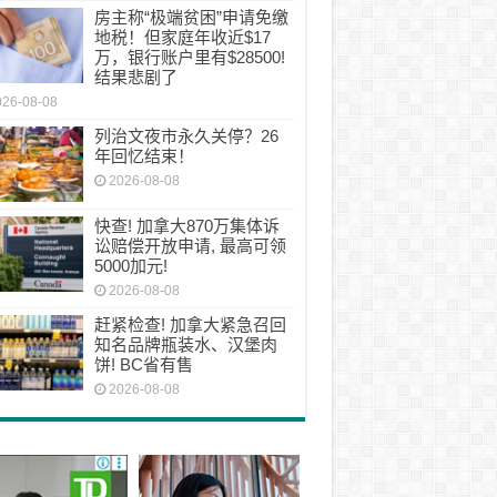
房主称“极端贫困”申请免缴
地税！但家庭年收近$17
万，银行账户里有$28500!
结果悲剧了
026-08-08
列治文夜市永久关停？26
年回忆结束！
2026-08-08
快查! 加拿大870万集体诉
讼赔偿开放申请, 最高可领
5000加元!
2026-08-08
赶紧检查! 加拿大紧急召回
知名品牌瓶装水、汉堡肉
饼! BC省有售
2026-08-08