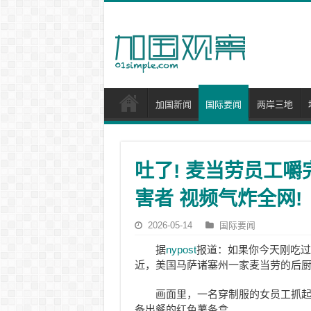
加国新闻
国际要闻
两岸三地
吐了! 麦当劳员工
害者 视频气炸全网!
2026-05-14
国际要闻
据
nypost
报道：如果你今天刚吃过
近，美国马萨诸塞州一家麦当劳的后
画面里，一名穿制服的女员工抓
备出餐的红色薯条盒。