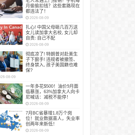
老人常遇上门推销？手机每
月偷偷扣钱？这些套路现在
都违法了！
2026-08-09
扎心! 中国父母砸几百万送
女儿读加拿大名校, 女儿却
自责: 自己不配
2026-08-09
彻底凉了! 特朗普对赴美生
子下狠手! 违规者被撤签、
终身禁入, 孩子美国籍也难
保?
026-08-09
一年多花$500！油价9月面
临暴涨，63%加拿大人向卡
尼喊话：减税不能停！
2026-08-09
7月BC省暴增1.8万个岗
位！就业数据喜人，失业率
创两年来新低！
2026-08-09