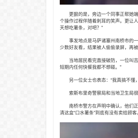
更狠的是，旁边一个同事正帮她
个操作过程伴随着刺耳的笑声。更让人
天想吃薯条，对吧？”
事发地点是马萨诸塞州南桥市的一家
少数好友看，结果被人偷偷录屏，再
当地居民看完直接破防，一位叫吉
短期内任何快餐我都不想碰。”
另一位女士也表态：“我真搞不懂
索斯布里奇警察局和当地卫生局
南桥市警方在声明中确认，他们
清这盒“口水薯条”到底有没有卖给顾客